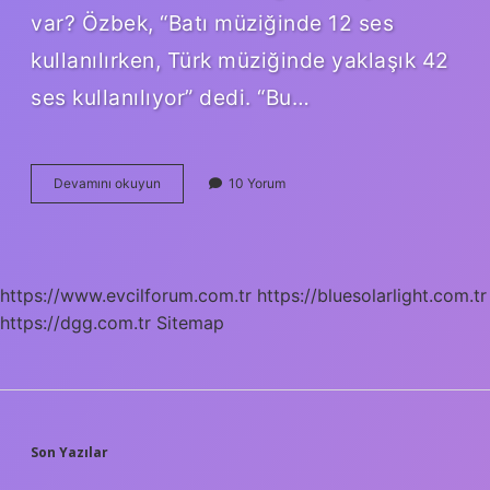
var? Özbek, “Batı müziğinde 12 ses
kullanılırken, Türk müziğinde yaklaşık 42
ses kullanılıyor” dedi. “Bu…
Türk
Devamını okuyun
10 Yorum
Müziği
Tek
Sesli
Midir
https://www.evcilforum.com.tr
https://bluesolarlight.com.tr
https://dgg.com.tr
Sitemap
SIDEBAR
Son Yazılar