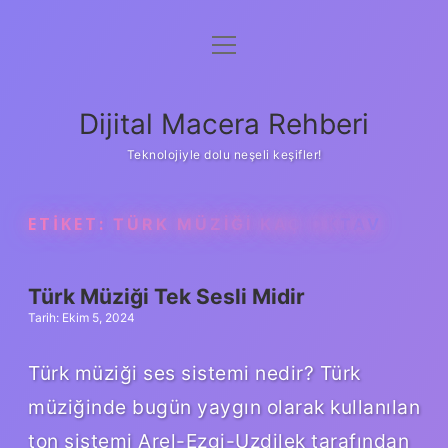
menüyü
Anasayfa
aç
Gizlilik Politikası
Dijital Macera Rehberi
Yasal Uyarı
Teknolojiyle dolu neşeli keşifler!
Hakkımızda
ETIKET:
TÜRK MÜZIĞI KAÇ OKTAV
Türk Müziği Tek Sesli Midir
Tarih: Ekim 5, 2024
Türk müziği ses sistemi nedir? Türk
müziğinde bugün yaygın olarak kullanılan
ton sistemi Arel-Ezgi-Uzdilek tarafından