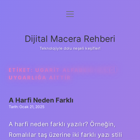
menüyü
Anasayfa
aç
Gizlilik Politikası
Dijital Macera Rehberi
Yasal Uyarı
Teknolojiyle dolu neşeli keşifler!
Hakkımızda
ETIKET:
UGARIT ALFABESI HANGI
UYGARLIĞA AITTIR
A Harfi Neden Farklı
Tarih: Ocak 21, 2025
A harfi neden farklı yazılır? Örneğin,
Romalılar taş üzerine iki farklı yazı stili