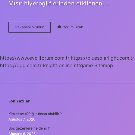
Mısır hiyerogliflerinden etkilenen,…
A
Devamını okuyun
Yorum Bırak
Harfi
Neden
Farklı
https://www.evcilforum.com.tr
https://bluesolarlight.com.tr
https://dgg.com.tr
knight online
nttgame
Sitemap
SIDEBAR
Son Yazılar
Kimler av tüfeği ruhsatı alabilir ?
Ağustos 7, 2026
Boş gezenlere ne denir ?
Ağustos 6, 2026