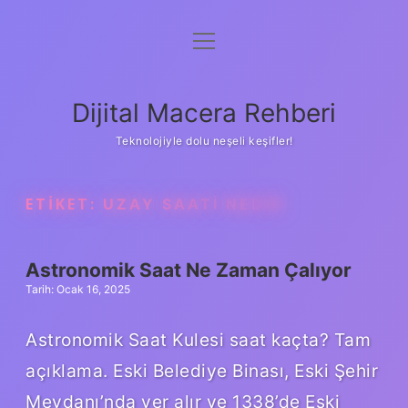
menüyü
Anasayfa
aç
Gizlilik Politikası
Dijital Macera Rehberi
Yasal Uyarı
Teknolojiyle dolu neşeli keşifler!
Hakkımızda
ETIKET:
UZAY SAATI NEDIR
Astronomik Saat Ne Zaman Çalıyor
Tarih: Ocak 16, 2025
Astronomik Saat Kulesi saat kaçta? Tam
açıklama. Eski Belediye Binası, Eski Şehir
Meydanı’nda yer alır ve 1338’de Eski