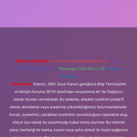
giriş
Reklam ve İletişim:
E-mail:
backlinkpaneli@gmail.com
Teams:
forumhizmeti@gmail.com
Whatsapp: 0262 606 0 726
Telegram:
@karabul
Yasal Uyarı:
Sitemiz, 5651 Sayılı Kanun gereğince Bilgi Teknolojileri
ve İletişim Kurumu (BTK) tarafından onaylanmış bir Yer Sağlayıcı
olarak hizmet vermektedir. Bu nedenle, sitedeki içerikleri proaktif
olarak denetleme veya araştırma yükümlülüğümüz bulunmamaktadır.
Ancak, üyelerimiz yazdıkları içeriklerin sorumluluğunu taşımakta olup,
siteye üye olarak bu sorumluluğu kabul etmiş sayılırlar. Bu internet
sitesi, herhangi bir marka, kurum veya şahıs şirketi ile hiçbir bağlantısı