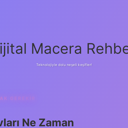
ijital Macera Rehbe
Teknolojiyle dolu neşeli keşifler!
AK GEREKIR
vları Ne Zaman