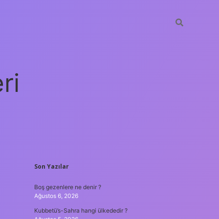
ri
SIDEBAR
Son Yazılar
vdcasino gi
Boş gezenlere ne denir ?
Ağustos 6, 2026
Kubbetü’s-Sahra hangi ülkededir ?