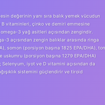
 besin değerinin yanı sıra balık yemek vücudun
kle B vitaminleri, çinko ve demiri emmesine
a omega-3 yağ asitleri açısından zengindir.
-3 açısından zengin balıklar arasında ringa
A), somon (porsiyon başına 1825 EPA/DHA), to
ve uskumru (porsiyon başına 1279 EPA/DHA)
ık; Selenyum, iyot ve D vitamini açısından da
ışıklık sistemini güçlendirir ve tiroid