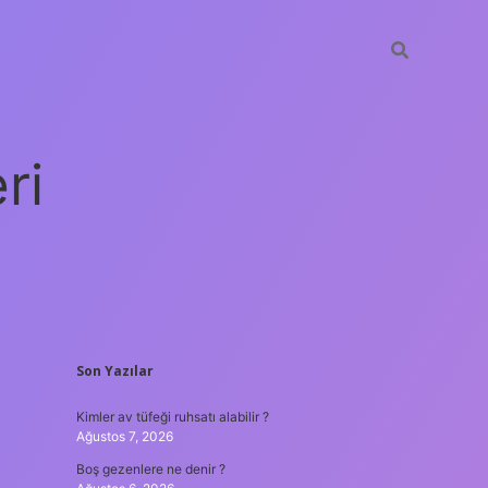
ri
SIDEBAR
Son Yazılar
vdcasino giriş
Kimler av tüfeği ruhsatı alabilir ?
Ağustos 7, 2026
Boş gezenlere ne denir ?