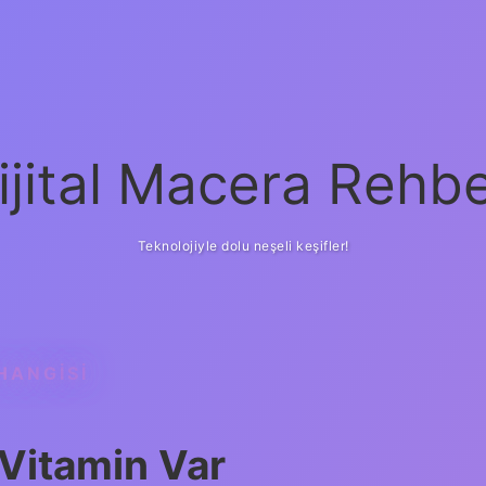
ijital Macera Rehbe
Teknolojiyle dolu neşeli keşifler!
HANGISI
 Vitamin Var