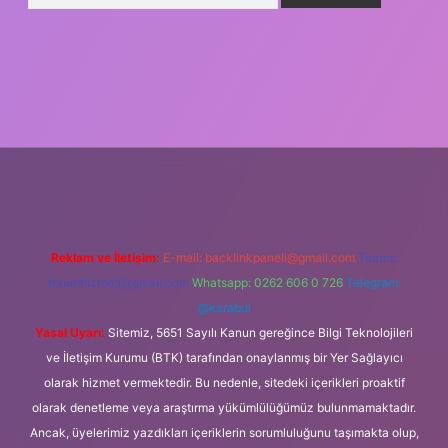
ş
Reklam ve İletişim:
E-mail:
backlinkpaneli@gmail.com
Teams:
forumhizmeti@gmail.com
Whatsapp: 0262 606 0 726
Telegram:
@karabul
Yasal Uyarı:
Sitemiz, 5651 Sayılı Kanun gereğince Bilgi Teknolojileri
ve İletişim Kurumu (BTK) tarafından onaylanmış bir Yer Sağlayıcı
olarak hizmet vermektedir. Bu nedenle, sitedeki içerikleri proaktif
olarak denetleme veya araştırma yükümlülüğümüz bulunmamaktadır.
Ancak, üyelerimiz yazdıkları içeriklerin sorumluluğunu taşımakta olup,