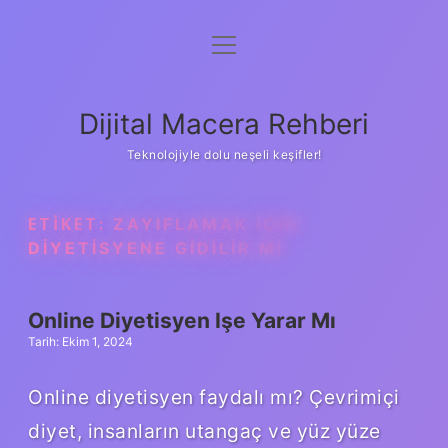
menüyü
Anasayfa
aç
Gizlilik Politikası
Dijital Macera Rehberi
Yasal Uyarı
Teknolojiyle dolu neşeli keşifler!
Hakkımızda
ETIKET:
ZAYIFLAMAK IÇIN
DIYETISYENE GIDILIR MI
Online Diyetisyen Işe Yarar Mı
Tarih: Ekim 1, 2024
Online diyetisyen faydalı mı? Çevrimiçi
diyet, insanların utangaç ve yüz yüze