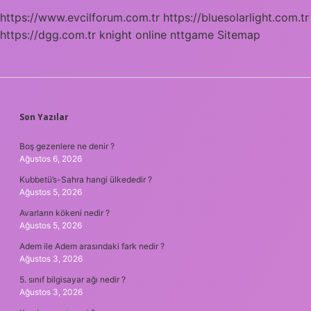
https://www.evcilforum.com.tr
https://bluesolarlight.com.tr
https://dgg.com.tr
knight online
nttgame
Sitemap
SIDEBAR
Son Yazılar
Boş gezenlere ne denir ?
Ağustos 6, 2026
Kubbetü’s-Sahra hangi ülkededir ?
Ağustos 5, 2026
Avarların kökeni nedir ?
Ağustos 5, 2026
Adem ile Adem arasındaki fark nedir ?
Ağustos 3, 2026
5. sınıf bilgisayar ağı nedir ?
Ağustos 3, 2026