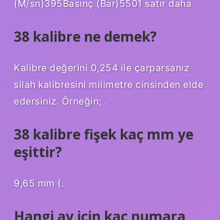
(M/sn)395Basınç (Bar)5501 satır daha
38 kalibre ne demek?
Kalibre değerini 0,254 ile çarparsanız
silah kalibresini milimetre cinsinden elde
edersiniz. Örneğin; .
38 kalibre fişek kaç mm ye
eşittir?
9,65 mm (.
Hangi av için kaç numara