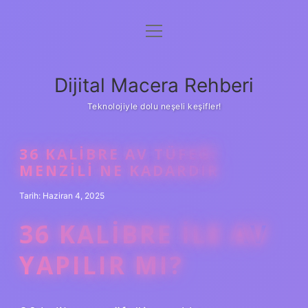
menüyü
Anasayfa
aç
Gizlilik Politikası
Dijital Macera Rehberi
Yasal Uyarı
Teknolojiyle dolu neşeli keşifler!
Hakkımızda
36 KALIBRE AV TÜFEĞI
MENZILI NE KADARDIR
Tarih: Haziran 4, 2025
36 KALIBRE ILE AV
YAPILIR MI?