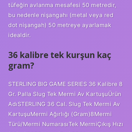
tüfeğin avlanma mesafesi 50 metredir,
bu nedenle nişangahı (metal veya red
dot nişangah) 50 metreye ayarlamak
idealdir.
36 kalibre tek kurşun kaç
gram?
STERLING BIG GAME SERIES 36 Kalibre 8
Gr. Palla Slug Tek Mermi Av KartuşuÜrün
AdıSTERLING 36 Cal. Slug Tek Mermi Av
KartuşuMermi Ağırlığı (Gram)8Mermi
Türü/Mermi NumarasıTek MermiÇıkış Hızı