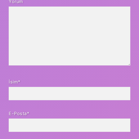
Yorum
İsim*
E-Posta*