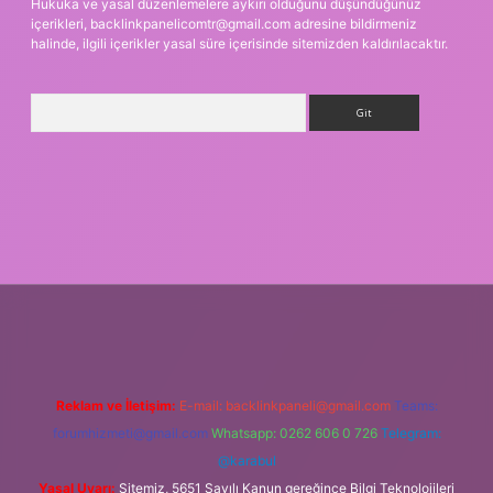
Hukuka ve yasal düzenlemelere aykırı olduğunu düşündüğünüz
içerikleri,
backlinkpanelicomtr@gmail.com
adresine bildirmeniz
halinde, ilgili içerikler yasal süre içerisinde sitemizden kaldırılacaktır.
Arama
asino giriş
Reklam ve İletişim:
E-mail:
backlinkpaneli@gmail.com
Teams:
forumhizmeti@gmail.com
Whatsapp: 0262 606 0 726
Telegram:
@karabul
Yasal Uyarı:
Sitemiz, 5651 Sayılı Kanun gereğince Bilgi Teknolojileri