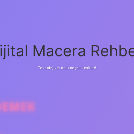
ijital Macera Rehbe
Teknolojiyle dolu neşeli keşifler!
 DEMEK