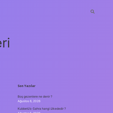
ri
SIDEBAR
Son Yazılar
vdcasino giriş
Boş gezenlere ne denir ?
Ağustos 6, 2026
Kubbetü’s-Sahra hangi ülkededir ?