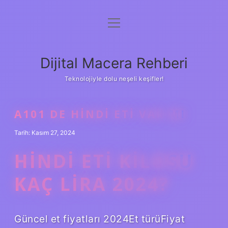
menüyü
Anasayfa
aç
Gizlilik Politikası
Dijital Macera Rehberi
Yasal Uyarı
Teknolojiyle dolu neşeli keşifler!
Hakkımızda
A101 DE HINDI ETI VAR MI
Tarih: Kasım 27, 2024
HINDI ETI KILOSU
KAÇ LIRA 2024?
Güncel et fiyatları 2024Et türüFiyat