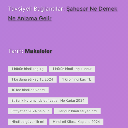
Tavsiyeli Bağlantılar:
Şaheser Ne Demek
Ne Anlama Gelir
Tarih:
Makaleler
1 bütün hindi kaç kg
1 bütün hindi kaç kilodur
1 kg dana eti kaç TL 2024
1 kilo hindi kaç TL
101de hindi eti var mı
Et Balık Kurumunda et fiyatları Ne Kadar 2024
Et fiyatları 2024 ne olur
Her gün hindi eti yenir mi
Hindi eti güvenilir mi
Hindi eti Kilosu Kaç Lira 2024