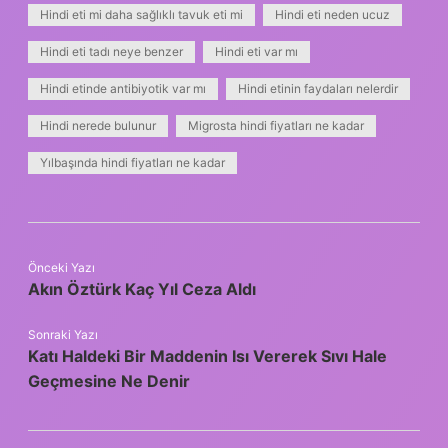
Hindi eti mi daha sağlıklı tavuk eti mi
Hindi eti neden ucuz
Hindi eti tadı neye benzer
Hindi eti var mı
Hindi etinde antibiyotik var mı
Hindi etinin faydaları nelerdir
Hindi nerede bulunur
Migrosta hindi fiyatları ne kadar
Yılbaşında hindi fiyatları ne kadar
Önceki Yazı
Akın Öztürk Kaç Yıl Ceza Aldı
Sonraki Yazı
Katı Haldeki Bir Maddenin Isı Vererek Sıvı Hale
Geçmesine Ne Denir