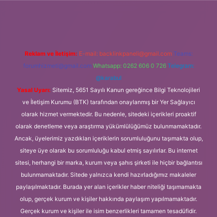
ino giriş
Reklam ve İletişim:
E-mail:
backlinkpaneli@gmail.com
Teams:
forumhizmeti@gmail.com
Whatsapp: 0262 606 0 726
Telegram:
@karabul
Yasal Uyarı:
Sitemiz, 5651 Sayılı Kanun gereğince Bilgi Teknolojileri
ve İletişim Kurumu (BTK) tarafından onaylanmış bir Yer Sağlayıcı
olarak hizmet vermektedir. Bu nedenle, sitedeki içerikleri proaktif
olarak denetleme veya araştırma yükümlülüğümüz bulunmamaktadır.
Ancak, üyelerimiz yazdıkları içeriklerin sorumluluğunu taşımakta olup,
siteye üye olarak bu sorumluluğu kabul etmiş sayılırlar. Bu internet
sitesi, herhangi bir marka, kurum veya şahıs şirketi ile hiçbir bağlantısı
bulunmamaktadır. Sitede yalnızca kendi hazırladığımız makaleler
paylaşılmaktadır. Burada yer alan içerikler haber niteliği taşımamakta
olup, gerçek kurum ve kişiler hakkında paylaşım yapılmamaktadır.
Gerçek kurum ve kişiler ile isim benzerlikleri tamamen tesadüfidir.