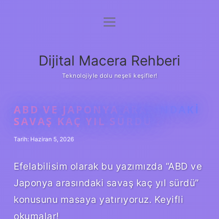
menüyü
Anasayfa
aç
Gizlilik Politikası
Dijital Macera Rehberi
Yasal Uyarı
Teknolojiyle dolu neşeli keşifler!
Hakkımızda
ABD VE JAPONYA ARASINDAKI
SAVAŞ KAÇ YIL SÜRDÜ ?
Tarih: Haziran 5, 2026
Efelabilisim olarak bu yazımızda “ABD ve
Japonya arasındaki savaş kaç yıl sürdü”
konusunu masaya yatırıyoruz. Keyifli
okumalar!