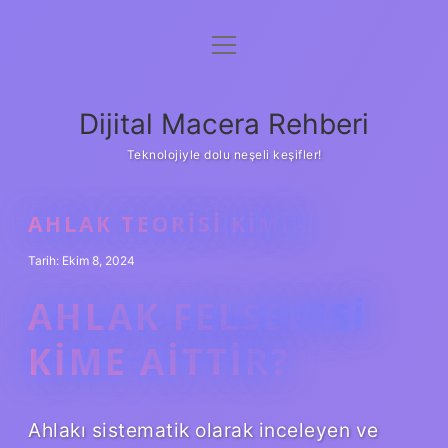
menüyü
Anasayfa
aç
Gizlilik Politikası
Dijital Macera Rehberi
Yasal Uyarı
Teknolojiyle dolu neşeli keşifler!
Hakkımızda
AHLAK TEORISI KIMIN
Tarih: Ekim 8, 2024
AHLAK FELSEFESI
KIME AITTIR?
Ahlakı sistematik olarak inceleyen ve