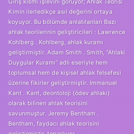
Giriş kısmı işlevini görüyor; Ahlak Teorisi
Kimin ilerledikçe asıl değerini ortaya
koyuyor. Bu bölümde anlatılanları Bazı
ahlak teorilerinin geliştiricileri : Lawrence
Kohlberg . Kohlberg, ahlak kuramı
geliştirmiştir. Adam Smith . Smith, “Ahlaki
Duygular Kuramı” adlı eseriyle hem
toplumsal hem de kişisel ahlak felsefesi
üzerine fikirler geliştirmiştir. Immanuel
Kant . Kant, deontoloji (ödev ahlakı)
olarak bilinen ahlak teorisini
savunmuştur. Jeremy Bentham .
Bentham, faydacı ahlak teorisini
geliştirmiştir. toparlıyor.