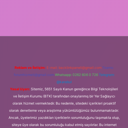
casino giriş
Reklam ve İletişim:
E-mail:
backlinkpaneli@gmail.com
Teams:
forumhizmeti@gmail.com
Whatsapp: 0262 606 0 726
Telegram:
@karabul
Yasal Uyarı:
Sitemiz, 5651 Sayılı Kanun gereğince Bilgi Teknolojileri
ve İletişim Kurumu (BTK) tarafından onaylanmış bir Yer Sağlayıcı
olarak hizmet vermektedir. Bu nedenle, sitedeki içerikleri proaktif
olarak denetleme veya araştırma yükümlülüğümüz bulunmamaktadır.
Ancak, üyelerimiz yazdıkları içeriklerin sorumluluğunu taşımakta olup,
siteye üye olarak bu sorumluluğu kabul etmiş sayılırlar. Bu internet