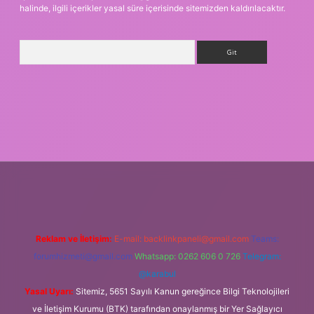
halinde, ilgili içerikler yasal süre içerisinde sitemizden kaldırılacaktır.
Arama
iriş
Reklam ve İletişim:
E-mail:
backlinkpaneli@gmail.com
Teams:
forumhizmeti@gmail.com
Whatsapp: 0262 606 0 726
Telegram:
@karabul
Yasal Uyarı:
Sitemiz, 5651 Sayılı Kanun gereğince Bilgi Teknolojileri
ve İletişim Kurumu (BTK) tarafından onaylanmış bir Yer Sağlayıcı