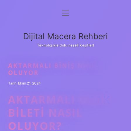
menüyü
Anasayfa
aç
Gizlilik Politikası
Dijital Macera Rehberi
Yasal Uyarı
Teknolojiyle dolu neşeli keşifler!
Hakkımızda
AKTARMALI BINIŞ NASIL
OLUYOR
Tarih: Ekim 21, 2024
AKTARMALI UÇAK
BILETI NASIL
OLUYOR?