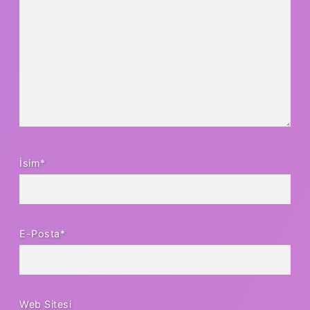
İsim*
E-Posta*
Web Sitesi