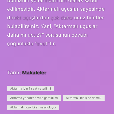
bulmanın yollarından biri olarak kabul
edilmesidir. Aktarmalı uçuşlar sayesinde
direkt uçuşlardan çok daha ucuz biletler
bulabilirsiniz. Yani, “Aktarmalı uçuşlar
daha mı ucuz?” sorusunun cevabı
çoğunlukla “evet”tir.
Tarih:
Makaleler
Aktarma için 1 saat yeterli mi
Aktarma yaparken vize gerekli mi
Aktarmalı biniş ne demek
Aktarmalı uçak bileti nasıl oluyor