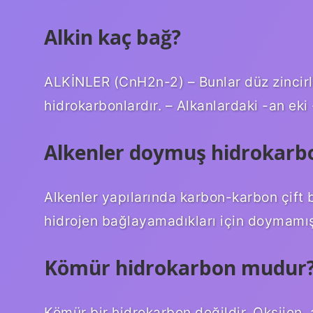
Alkin kaç bağ?
ALKİNLER (CnH2n-2) – Bunlar düz zincirl
hidrokarbonlardır. – Alkanlardaki -an eki -i
Alkenler doymuş hidrokar
Alkenler yapılarında karbon-karbon çift 
hidrojen bağlayamadıkları için doymamış b
Kömür hidrokarbon mudur
Kömür bir hidrokarbon değildir. Oksijen, 