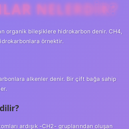
LAR NELERDIR?
n organik bileşiklere hidrokarbon denir. CH4,
drokarbonlara örnektir.
rbonlara alkenler denir. Bir çift bağa sahip
er.
ilir?
atomları ardışık -CH2- gruplarından oluşan