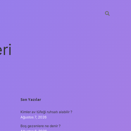
ri
SIDEBAR
Son Yazılar
vdcasino giriş
Kimler av tüfeği ruhsatı alabilir ?
Ağustos 7, 2026
Boş gezenlere ne denir ?