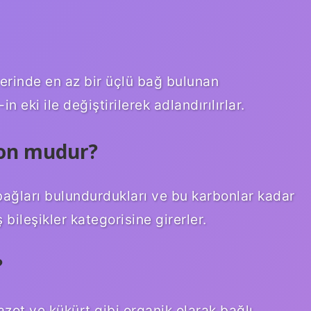
erinde en az bir üçlü bağ bulunan
n eki ile değiştirilerek adlandırılırlar.
bon mudur?
bağları bulundurdukları ve bu karbonlar kadar
ileşikler kategorisine girerler.
?
azot ve kükürt gibi organik olarak bağlı