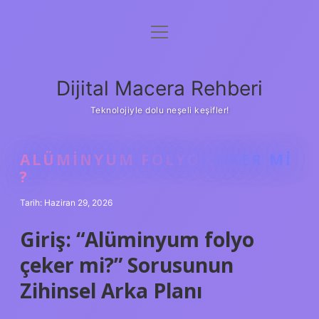
menüyü
Anasayfa
aç
Gizlilik Politikası
Dijital Macera Rehberi
Yasal Uyarı
Teknolojiyle dolu neşeli keşifler!
Hakkımızda
ALÜMINYUM FOLYO ÇEKER MI
?
Tarih: Haziran 29, 2026
Giriş: “Alüminyum folyo
çeker mi?” Sorusunun
Zihinsel Arka Planı