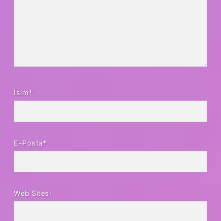
İsim*
E-Posta*
Web Sitesi