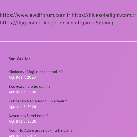
https://www.evcilforum.com.tr
https://bluesolarlight.com.tr
https://dgg.com.tr
knight online
nttgame
Sitemap
SIDEBAR
Son Yazılar
Kimler av tüfeği ruhsatı alabilir ?
Ağustos 7, 2026
Boş gezenlere ne denir ?
Ağustos 6, 2026
Kubbetü’s-Sahra hangi ülkededir ?
Ağustos 5, 2026
Avarların kökeni nedir ?
Ağustos 5, 2026
Adem ile Adem arasındaki fark nedir ?
Ağustos 3, 2026