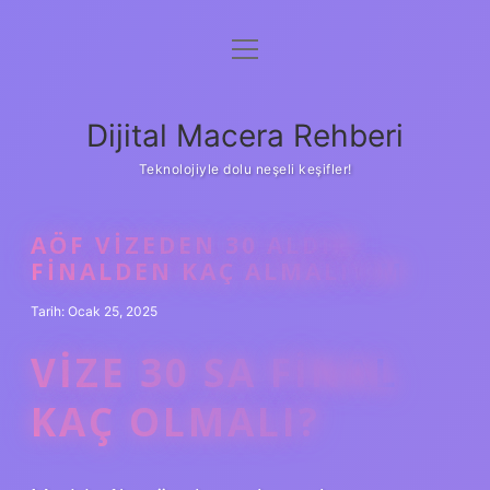
menüyü
Anasayfa
aç
Gizlilik Politikası
Dijital Macera Rehberi
Yasal Uyarı
Teknolojiyle dolu neşeli keşifler!
Hakkımızda
AÖF VIZEDEN 30 ALDIM
FINALDEN KAÇ ALMALIYIM
Tarih: Ocak 25, 2025
VIZE 30 SA FINAL
KAÇ OLMALI?