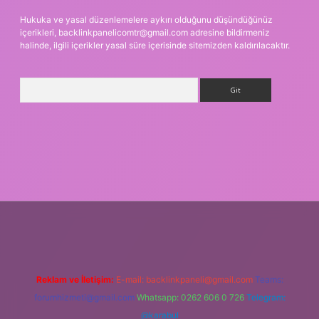
Hukuka ve yasal düzenlemelere aykırı olduğunu düşündüğünüz
içerikleri,
backlinkpanelicomtr@gmail.com
adresine bildirmeniz
halinde, ilgili içerikler yasal süre içerisinde sitemizden kaldırılacaktır.
Arama
iriş
Reklam ve İletişim:
E-mail:
backlinkpaneli@gmail.com
Teams:
forumhizmeti@gmail.com
Whatsapp: 0262 606 0 726
Telegram:
@karabul