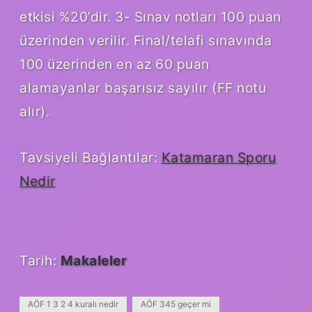
etkisi %20’dir. 3- Sınav notları 100 puan
üzerinden verilir. Final/telafi sınavında
100 üzerinden en az 60 puan
alamayanlar başarısız sayılır (FF notu
alır).
Tavsiyeli Bağlantılar:
Katamaran Sporu
Nedir
Tarih:
Makaleler
AÖF 1 3 2 4 kuralı nedir
AÖF 345 geçer mi