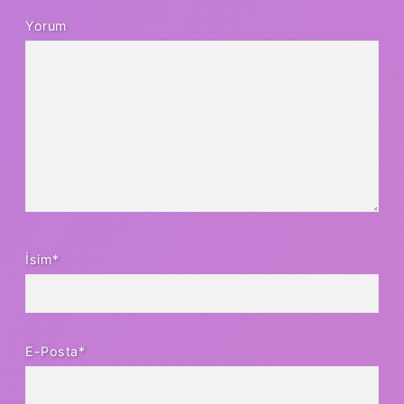
Yorum
İsim*
E-Posta*