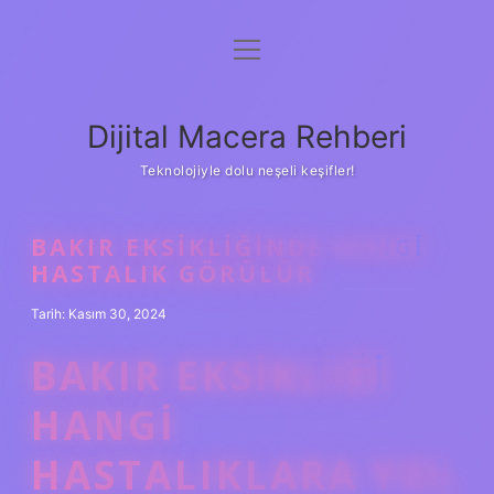
menüyü
Anasayfa
aç
Gizlilik Politikası
Dijital Macera Rehberi
Yasal Uyarı
Teknolojiyle dolu neşeli keşifler!
Hakkımızda
BAKIR EKSIKLIĞINDE HANGI
HASTALIK GÖRÜLÜR
Tarih: Kasım 30, 2024
BAKIR EKSIKLIĞI
HANGI
HASTALIKLARA YOL