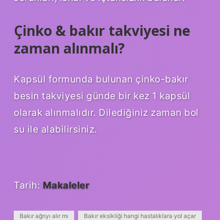
Çinko & bakır takviyesi ne
zaman alınmalı?
Kapsül formunda bulunan çinko-bakır
besin takviyesi günde bir kez 1 kapsül
olarak alınmalıdır. Dilediğiniz zaman bol
su ile alabilirsiniz.
Tarih:
Makaleler
Bakır ağrıyı alır mı
Bakır eksikliği hangi hastalıklara yol açar