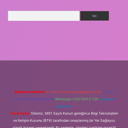
Arama
asino giriş
Reklam ve İletişim:
E-mail:
backlinkpaneli@gmail.com
Teams:
forumhizmeti@gmail.com
Whatsapp: 0262 606 0 726
Telegram:
@karabul
Yasal Uyarı:
Sitemiz, 5651 Sayılı Kanun gereğince Bilgi Teknolojileri
ve İletişim Kurumu (BTK) tarafından onaylanmış bir Yer Sağlayıcı
olarak hizmet vermektedir. Bu nedenle, sitedeki içerikleri proaktif