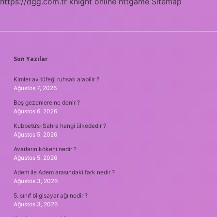
https://dgg.com.tr
knight online
nttgame
Sitemap
SIDEBAR
Son Yazılar
Kimler av tüfeği ruhsatı alabilir ?
Ağustos 7, 2026
Boş gezenlere ne denir ?
Ağustos 6, 2026
Kubbetü’s-Sahra hangi ülkededir ?
Ağustos 5, 2026
Avarların kökeni nedir ?
Ağustos 5, 2026
Adem ile Adem arasındaki fark nedir ?
Ağustos 3, 2026
5. sınıf bilgisayar ağı nedir ?
Ağustos 3, 2026