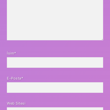
İsim*
E-Posta*
Web Sitesi