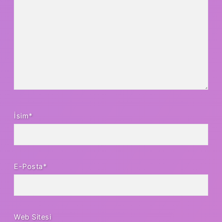
İsim*
E-Posta*
Web Sitesi