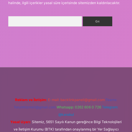
halinde, ilgili içerikler yasal süre içerisinde sitemizden kaldırılacaktır.
Arama
iriş
Reklam ve İletişim:
E-mail:
backlinkpaneli@gmail.com
Teams:
forumhizmeti@gmail.com
Whatsapp: 0262 606 0 726
Telegram:
@karabul
Yasal Uyarı:
Sitemiz, 5651 Sayılı Kanun gereğince Bilgi Teknolojileri
ve İletişim Kurumu (BTK) tarafından onaylanmış bir Yer Sağlayıcı