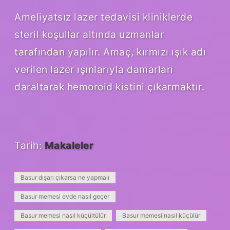
Ameliyatsız lazer tedavisi kliniklerde
steril koşullar altında uzmanlar
tarafından yapılır. Amaç, kırmızı ışık adı
verilen lazer ışınlarıyla damarları
daraltarak hemoroid kistini çıkarmaktır.
Tarih:
Makaleler
Basur dışarı çıkarsa ne yapmalı
Basur memesi evde nasıl geçer
Basur memesi nasıl küçültülür
Basur memesi nasıl küçülür