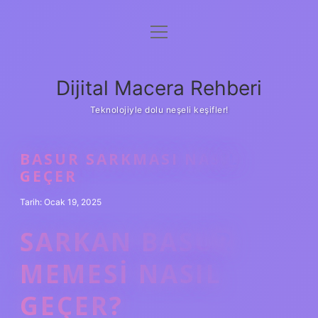
menüyü
Anasayfa
aç
Gizlilik Politikası
Dijital Macera Rehberi
Yasal Uyarı
Teknolojiyle dolu neşeli keşifler!
Hakkımızda
BASUR SARKMASI NASIL
GEÇER
Tarih: Ocak 19, 2025
SARKAN BASUR
MEMESI NASIL
GEÇER?