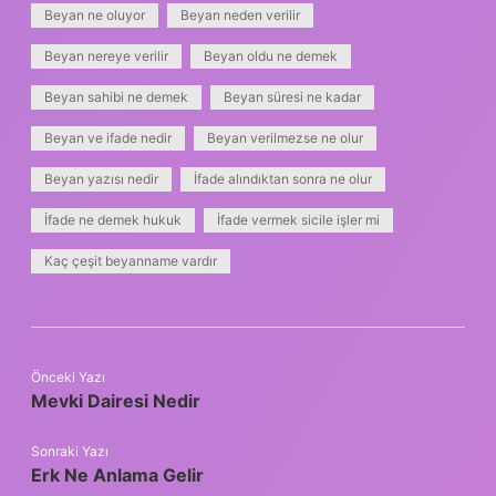
Beyan ne oluyor
Beyan neden verilir
Beyan nereye verilir
Beyan oldu ne demek
Beyan sahibi ne demek
Beyan süresi ne kadar
Beyan ve ifade nedir
Beyan verilmezse ne olur
Beyan yazısı nedir
İfade alındıktan sonra ne olur
İfade ne demek hukuk
İfade vermek sicile işler mi
Kaç çeşit beyanname vardır
Önceki Yazı
Mevki Dairesi Nedir
Sonraki Yazı
Erk Ne Anlama Gelir