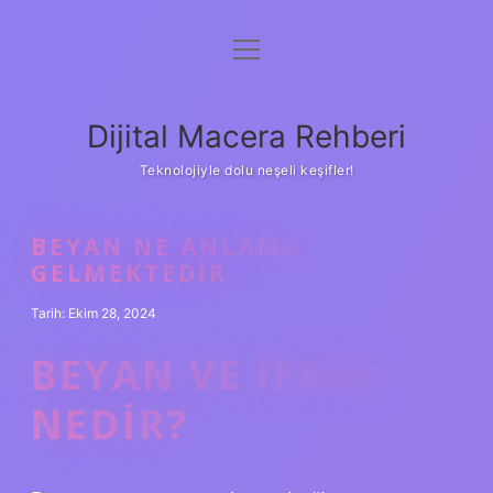
menüyü
Anasayfa
aç
Gizlilik Politikası
Dijital Macera Rehberi
Yasal Uyarı
Teknolojiyle dolu neşeli keşifler!
Hakkımızda
BEYAN NE ANLAMA
GELMEKTEDIR
Tarih: Ekim 28, 2024
BEYAN VE IFADE
NEDIR?