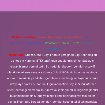
o giriş
Reklam ve İletişim:
E-mail:
backlinkpaneli@gmail.com
Teams:
forumhizmeti@gmail.com
Whatsapp: 0262 606 0 726
Telegram:
@karabul
Yasal Uyarı:
Sitemiz, 5651 Sayılı Kanun gereğince Bilgi Teknolojileri
ve İletişim Kurumu (BTK) tarafından onaylanmış bir Yer Sağlayıcı
olarak hizmet vermektedir. Bu nedenle, sitedeki içerikleri proaktif
olarak denetleme veya araştırma yükümlülüğümüz bulunmamaktadır.
Ancak, üyelerimiz yazdıkları içeriklerin sorumluluğunu taşımakta olup,
siteye üye olarak bu sorumluluğu kabul etmiş sayılırlar. Bu internet
sitesi, herhangi bir marka, kurum veya şahıs şirketi ile hiçbir bağlantısı
bulunmamaktadır. Sitede yalnızca kendi hazırladığımız makaleler
paylaşılmaktadır. Burada yer alan içerikler haber niteliği taşımamakta