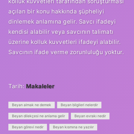
kolluk kuvvetleri tarafından soruşturması
açılan bir konu hakkında şüpheliyi
dinlemek anlamına gelir. Savcı ifadeyi
kendisi alabilir veya savcının talimatı
üzerine kolluk kuvvetleri ifadeyi alabilir.
Savcının ifade verme zorunluluğu yoktur.
Tarih:
Makaleler
Beyan almak ne demek
Beyan bilgileri nelerdir
Beyan dilekçesi ne anlama gelir
Beyan evrakı nedir
Beyan görevi nedir
Beyan kısmına ne yazılır