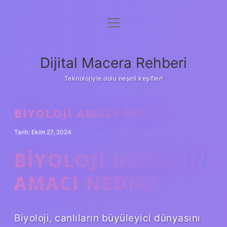
menüyü
Anasayfa
aç
Gizlilik Politikası
Dijital Macera Rehberi
Yasal Uyarı
Teknolojiyle dolu neşeli keşifler!
Hakkımızda
BIYOLOJI AMACI NEDIR
Tarih: Ekim 27, 2024
BIYOLOJI DERSININ
AMACI NEDIR?
Biyoloji, canlıların büyüleyici dünyasını