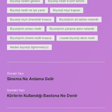
Biyoloji neden gerekli
Biyoloji nedir 9 sınıf tanımı
Biyoloji nedir ne işe yarar
Biyoloji neyi kapsar
Biyoloji niçin önemlidir kısaca
Biyolojinin alt dalları nelerdir
Biyolojinin amacı nedir
Biyolojinin çalışma alanı nelerdir
Biyolojinin önemi nedir kısaca
Lisede biyoloji dersi nedir
Neden biyoloji öğrenmeliyiz
Önceki Yazı
Sinema Ne Anlama Gelir
Sonraki Yazı
Körlerin Kullandığı Bastona Ne Denir