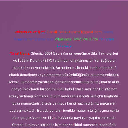
giriş
Reklam ve İletişim:
E-mail:
backlinkpaneli@gmail.com
Teams:
forumhizmeti@gmail.com
Whatsapp: 0262 606 0 726
Telegram:
@karabul
Yasal Uyarı:
Sitemiz, 5651 Sayılı Kanun gereğince Bilgi Teknolojileri
ve İletişim Kurumu (BTK) tarafından onaylanmış bir Yer Sağlayıcı
olarak hizmet vermektedir. Bu nedenle, sitedeki içerikleri proaktif
olarak denetleme veya araştırma yükümlülüğümüz bulunmamaktadır.
Ancak, üyelerimiz yazdıkları içeriklerin sorumluluğunu taşımakta olup,
siteye üye olarak bu sorumluluğu kabul etmiş sayılırlar. Bu internet
sitesi, herhangi bir marka, kurum veya şahıs şirketi ile hiçbir bağlantısı
bulunmamaktadır. Sitede yalnızca kendi hazırladığımız makaleler
paylaşılmaktadır. Burada yer alan içerikler haber niteliği taşımamakta
olup, gerçek kurum ve kişiler hakkında paylaşım yapılmamaktadır.
Gerçek kurum ve kişiler ile isim benzerlikleri tamamen tesadüfidir.