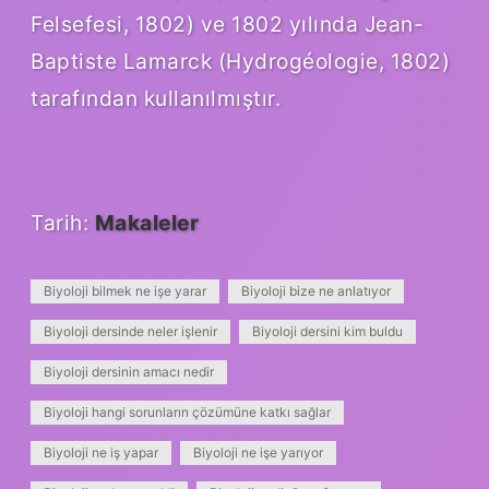
Felsefesi, 1802) ve 1802 yılında Jean-
Baptiste Lamarck (Hydrogéologie, 1802)
tarafından kullanılmıştır.
Tarih:
Makaleler
Biyoloji bilmek ne işe yarar
Biyoloji bize ne anlatıyor
Biyoloji dersinde neler işlenir
Biyoloji dersini kim buldu
Biyoloji dersinin amacı nedir
Biyoloji hangi sorunların çözümüne katkı sağlar
Biyoloji ne iş yapar
Biyoloji ne işe yarıyor