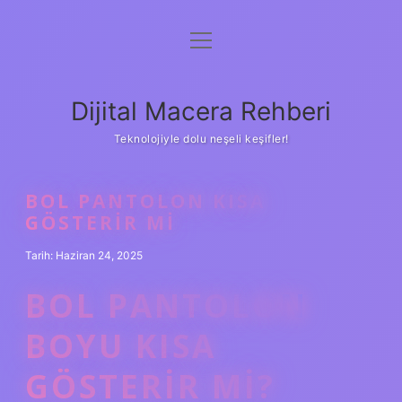
menüyü
Anasayfa
aç
Gizlilik Politikası
Dijital Macera Rehberi
Yasal Uyarı
Teknolojiyle dolu neşeli keşifler!
Hakkımızda
BOL PANTOLON KISA
GÖSTERIR MI
Tarih: Haziran 24, 2025
BOL PANTOLON
BOYU KISA
GÖSTERIR MI?