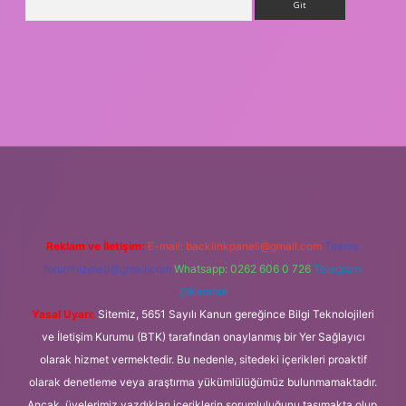
iriş
Reklam ve İletişim:
E-mail:
backlinkpaneli@gmail.com
Teams:
forumhizmeti@gmail.com
Whatsapp: 0262 606 0 726
Telegram:
@karabul
Yasal Uyarı:
Sitemiz, 5651 Sayılı Kanun gereğince Bilgi Teknolojileri
ve İletişim Kurumu (BTK) tarafından onaylanmış bir Yer Sağlayıcı
olarak hizmet vermektedir. Bu nedenle, sitedeki içerikleri proaktif
olarak denetleme veya araştırma yükümlülüğümüz bulunmamaktadır.
Ancak, üyelerimiz yazdıkları içeriklerin sorumluluğunu taşımakta olup,