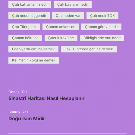
Çatı katı anlamı nedir
Çatı kavramı nedir
Çatı neden üçgendir
Çatı neden var
Çatı nedir TDK
Çatı Türkçe mi
Çatının anlamı ne
Çatının görevi nedir
Çatının kökü ne
Çocuk kökü ne
Dilbilgisinde çatı nedir
Edebiyatta çatı ne demek
Eski Türkçede çatı ne demek
Kelimenin kökü ne demek
Önceki Yazı
Sinastri Haritası Nasıl Hesaplanır
Sonraki Yazı
Doğu Isim Midir