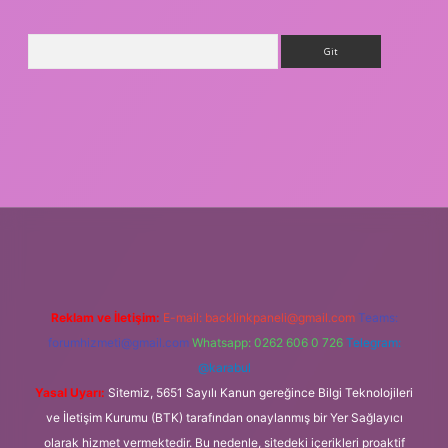
Arama
asino giriş
Reklam ve İletişim:
E-mail:
backlinkpaneli@gmail.com
Teams:
forumhizmeti@gmail.com
Whatsapp: 0262 606 0 726
Telegram:
@karabul
Yasal Uyarı:
Sitemiz, 5651 Sayılı Kanun gereğince Bilgi Teknolojileri
ve İletişim Kurumu (BTK) tarafından onaylanmış bir Yer Sağlayıcı
olarak hizmet vermektedir. Bu nedenle, sitedeki içerikleri proaktif