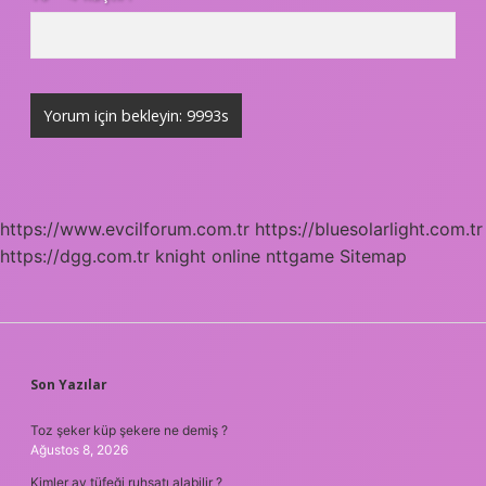
https://www.evcilforum.com.tr
https://bluesolarlight.com.tr
https://dgg.com.tr
knight online
nttgame
Sitemap
SIDEBAR
Son Yazılar
Toz şeker küp şekere ne demiş ?
Ağustos 8, 2026
Kimler av tüfeği ruhsatı alabilir ?