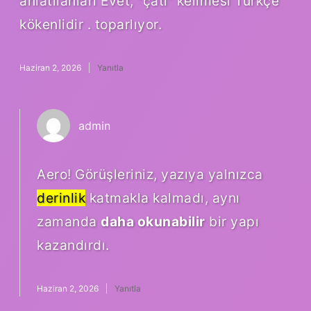
anlatılanları Evet, “çatı” kelimesi Türkçe
kökenlidir . toparlıyor.
Haziran 2, 2026
Yanıtla
admin
Aero! Görüşleriniz, yazıya yalnızca
derinlik
katmakla kalmadı, aynı
zamanda
daha okunabilir
bir yapı
kazandırdı.
Haziran 2, 2026
Yanıtla