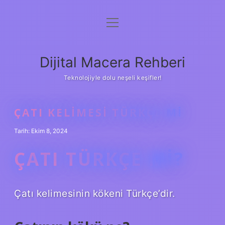
menüyü
Anasayfa
aç
Gizlilik Politikası
Dijital Macera Rehberi
Yasal Uyarı
Teknolojiyle dolu neşeli keşifler!
Hakkımızda
ÇATI KELIMESI TÜRKÇE MI
Tarih: Ekim 8, 2024
ÇATI TÜRKÇE MI?
Çatı kelimesinin kökeni Türkçe’dir.