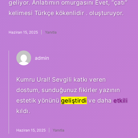
geliyor. Anlatımın omurgasını Evet, “çatı”
kelimesi Türkçe kökenlidir . oluşturuyor.
Haziran 15, 2025
Yanıtla
admin
Kumru Ural! Sevgili katkı veren
dostum, sunduğunuz fikirler yazının
estetik yönünü
geliştirdi
ve daha
etkili
kıldı.
Haziran 15, 2025
Yanıtla