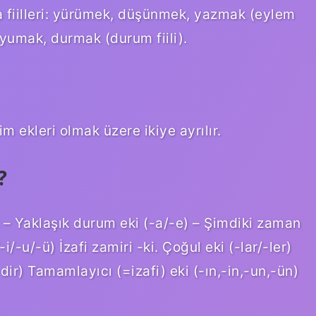
lma fiilleri: yürümek, düşünmek, yazmak (eylem
uyumak, durmak (durum fiili).
im ekleri olmak üzere ikiye ayrılır.
?
. – Yaklaşık durum eki (-a/-e) – Şimdiki zaman
-i/-u/-ü) İzafi zamiri -ki. Çoğul eki (-lar/-ler)
, -dir) Tamamlayıcı (=izafi) eki (-ın,-in,-un,-ün)