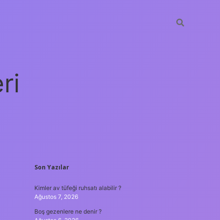
ri
SIDEBAR
Son Yazılar
vdcasino giriş
Kimler av tüfeği ruhsatı alabilir ?
Ağustos 7, 2026
Boş gezenlere ne denir ?