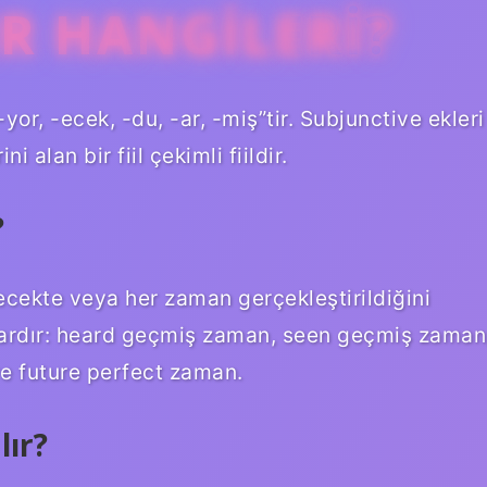
ER HANGILERI?
-yor, -ecek, -du, -ar, -miş”tir. Subjunctive ekleri
i alan bir fiil çekimli fiildir.
?
cekte veya her zaman gerçekleştirildiğini
i vardır: heard geçmiş zaman, seen geçmiş zaman
e future perfect zaman.
lır?