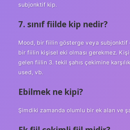
subjonktif kip.
7. sınıf fiilde kip nedir?
Mood, bir fiilin gösterge veya subjonktif
bir fiilin kişisel eki olması gerekmez. Ki
gelen fiilin 3. tekil şahıs çekimine karşıl
used, vb.
Ebilmek ne kipi?
Şimdiki zamanda olumlu bir ek alan ve şart
Ek fiil çekimli fiil midir?