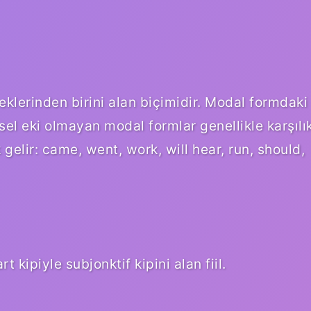
 eklerinden birini alan biçimidir. Modal formdaki
şisel eki olmayan modal formlar genellikle karşılı
ık gelir: came, went, work, will hear, run, should,
 kipiyle subjonktif kipini alan fiil.