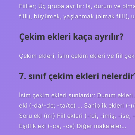
Fiiller; Üç gruba ayrılır: İş, durum ve o
fiili), büyümek, yaşlanmak (olmak fiili), 
Çekim ekleri kaça ayrılır?
Çekim ekleri; İsim çekim ekleri ve fiil çek
7. sınıf çekim ekleri nelerdir
İsim çekim ekleri şunlardır: Durum ekleri
eki (-da/-de; -ta/te) … Sahiplik ekleri (-ı/
Soru eki (mi) Fiil ekleri (-idi, -imiş, -ise
Eşitlik eki (-ca, -ce) Diğer makaleler…