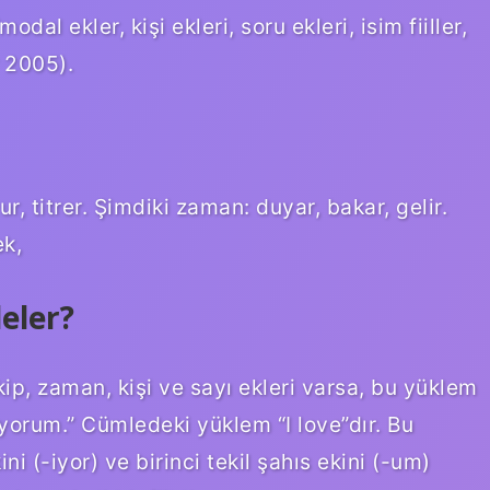
dal ekler, kişi ekleri, soru ekleri, isim fiiller,
r 2005).
r, titrer. Şimdiki zaman: duyar, bakar, gelir.
k,
leler?
ip, zaman, kişi ve sayı ekleri varsa, bu yüklem
viyorum.” Cümledeki yüklem “I love”dır. Bu
i (-iyor) ve birinci tekil şahıs ekini (-um)