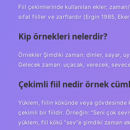
Fiil çekimlerinde kullanılan ekler; zaman/mo
sıfat fiiller ve zarflardır (Ergin 1985, Eke
Kip örnekleri nelerdir?
Örnekler Şimdiki zaman: dinler, sayar, uyu
Gelecek zaman: uçacak, verecek, sevece
Çekimli fiil nedir örnek cüm
Yüklem, fiilin kökünde veya gövdesinde k
çekimli bir fiildir. Örneğin: “Seni çok se
yüklem, fiil kökü “sev”e şimdiki zaman ekin