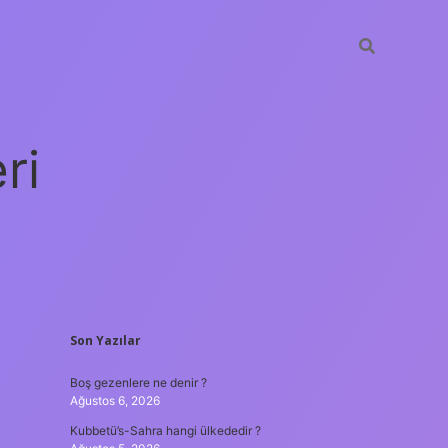
ri
SIDEBAR
Son Yazılar
vdcasino giriş
Boş gezenlere ne denir ?
Ağustos 6, 2026
Kubbetü’s-Sahra hangi ülkededir ?