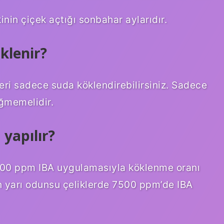
kinin çiçek açtığı sonbahar aylarıdır.
klenir?
leri sadece suda köklendirebilirsiniz. Sadece
ğmemelidir.
yapılır?
6000 ppm IBA uygulamasıyla köklenme oranı
an yarı odunsu çeliklerde 7500 ppm’de IBA