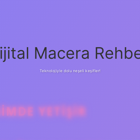
ijital Macera Rehbe
Teknolojiyle dolu neşeli keşifler!
IMDE YETIŞIR