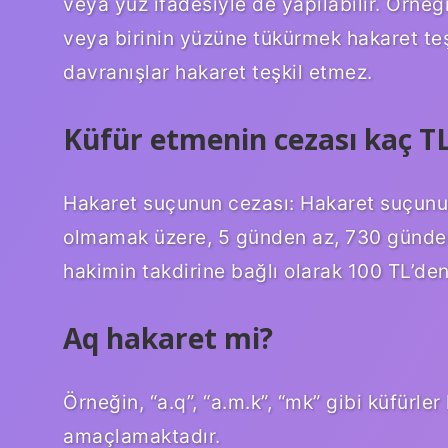
veya yüz ifadesiyle de yapılabilir. Örneğ
veya birinin yüzüne tükürmek hakaret teş
davranışlar hakaret teşkil etmez.
Küfür etmenin cezası kaç T
Hakaret suçunun cezası: Hakaret suçunun
olmamak üzere, 5 günden az, 730 günden
hakimin takdirine bağlı olarak 100 TL’den
Aq hakaret mi?
Örneğin, “a.q”, “a.m.k”, “mk” gibi küfürler
amaçlamaktadır.