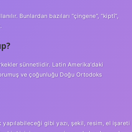
nılır. Bunlardan bazıları “çingene”, “kiptî”,
.
up?
ekler sünnetlidir. Latin Amerika’daki
korumuş ve çoğunluğu Doğu Ortodoks
yapılabileceği gibi yazı, şekil, resim, el işareti