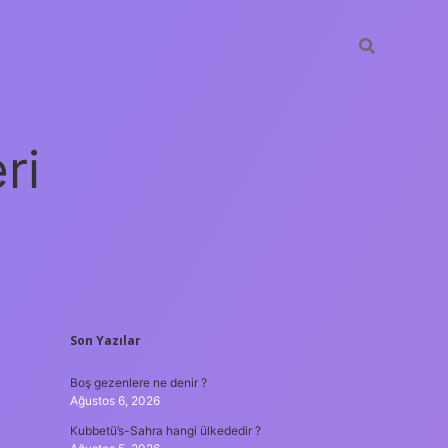
ri
SIDEBAR
Son Yazılar
vdcasino giriş
Boş gezenlere ne denir ?
Ağustos 6, 2026
Kubbetü’s-Sahra hangi ülkededir ?