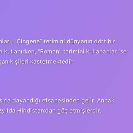
nları, “Çingene” terimini dünyanın dört bir
n kullanırken, “Roman” terimini kullananlar ise
n kişileri kastetmektedir.
sır’a dayandığı efsanesinden gelir. Ancak
zyılda Hindistan’dan göç etmişlerdir.