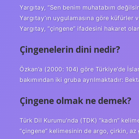
Yargıtay, “Sen benim muhatabım değilsin, 
Yargıtay’ın uygulamasına göre küfürler ve
Yargıtay, “çingene” ifadesini hakaret ola
Çingenelerin dini nedir?
Özkan’a (2000: 104) göre Türkiye’de İsla
bakımından iki gruba ayrılmaktadır: Bekta
Çingene olmak ne demek?
Türk Dil Kurumu’nda (TDK) “kadın” kelimes
“çingene” kelimesinin de argo, çirkin, az 