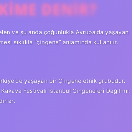
 KIME DENIR?
gelen ve şu anda çoğunlukla Avrupa’da yaşayan
esi sıklıkla “çingene” anlamında kullanılır.
ürkiye’de yaşayan bir Çingene etnik grubudur.
Kakava Festivali İstanbul Çingeneleri Dağılımı.
ırlar.
?