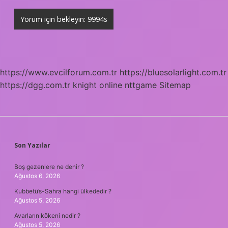
https://www.evcilforum.com.tr
https://bluesolarlight.com.tr
https://dgg.com.tr
knight online
nttgame
Sitemap
SIDEBAR
Son Yazılar
Boş gezenlere ne denir ?
Ağustos 6, 2026
Kubbetü’s-Sahra hangi ülkededir ?
Ağustos 5, 2026
Avarların kökeni nedir ?
Ağustos 5, 2026