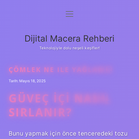
menüyü
Anasayfa
aç
Gizlilik Politikası
Dijital Macera Rehberi
Yasal Uyarı
Teknolojiyle dolu neşeli keşifler!
Hakkımızda
ÇÖMLEK NE ILE YAĞLANIR
Tarih: Mayıs 18, 2025
GÜVEÇ IÇI NASIL
SIRLANIR?
Bunu yapmak için önce tenceredeki tozu