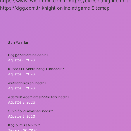
https://www.evcilforum.com.tr
https://bluesolarlight.com.tr
https://dgg.com.tr
knight online
nttgame
Sitemap
SIDEBAR
Son Yazılar
Boş gezenlere ne denir ?
Ağustos 6, 2026
Kubbetü’s-Sahra hangi ülkededir ?
Ağustos 5, 2026
Avarların kökeni nedir ?
Ağustos 5, 2026
Adem ile Adem arasındaki fark nedir ?
Ağustos 3, 2026
5. sınıf bilgisayar ağı nedir ?
Ağustos 3, 2026
Koç burcu ateş mi ?
Temmuz 26, 2026