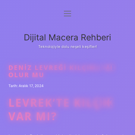
menüyü
Anasayfa
aç
Gizlilik Politikası
Dijital Macera Rehberi
Yasal Uyarı
Teknolojiyle dolu neşeli keşifler!
Hakkımızda
DENIZ LEVREĞI KILÇIKLI MI
OLUR MU
Tarih: Aralık 17, 2024
LEVREK’TE KILÇIK
VAR MI?