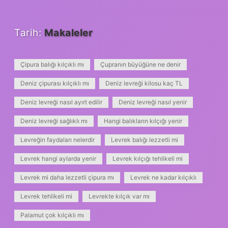
Tarih:
Makaleler
Çipura balığı kılçıklı mı
Çupranın büyüğüne ne denir
Deniz çipurası kılçıklı mı
Deniz levreği kilosu kaç TL
Deniz levreği nasıl ayırt edilir
Deniz levreği nasıl yenir
Deniz levreği sağlıklı mı
Hangi balıkların kılçığı yenir
Levreğin faydaları nelerdir
Levrek balığı lezzetli mi
Levrek hangi aylarda yenir
Levrek kılçığı tehlikeli mi
Levrek mi daha lezzetli çipura mı
Levrek ne kadar kılçıklı
Levrek tehlikeli mi
Levrekte kılçık var mı
Palamut çok kılçıklı mı