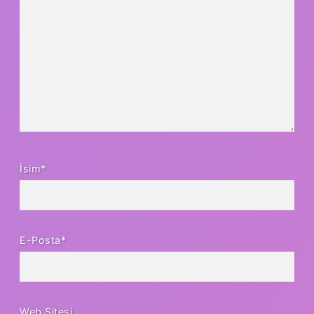
İsim*
E-Posta*
Web Sitesi