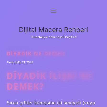
menüyü
Anasayfa
aç
Gizlilik Politikası
Dijital Macera Rehberi
Yasal Uyarı
Teknolojiyle dolu neşeli keşifler!
Hakkımızda
DIYADIK NE DEMEK
Tarih: Eylül 21, 2024
DIYADIK ILIŞKI NE
DEMEK?
Sıralı çiftler kümesine iki seviyeli (veya