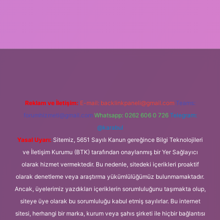
ino giriş
Reklam ve İletişim:
E-mail:
backlinkpaneli@gmail.com
Teams:
forumhizmeti@gmail.com
Whatsapp: 0262 606 0 726
Telegram:
@karabul
Yasal Uyarı:
Sitemiz, 5651 Sayılı Kanun gereğince Bilgi Teknolojileri
ve İletişim Kurumu (BTK) tarafından onaylanmış bir Yer Sağlayıcı
olarak hizmet vermektedir. Bu nedenle, sitedeki içerikleri proaktif
olarak denetleme veya araştırma yükümlülüğümüz bulunmamaktadır.
Ancak, üyelerimiz yazdıkları içeriklerin sorumluluğunu taşımakta olup,
siteye üye olarak bu sorumluluğu kabul etmiş sayılırlar. Bu internet
sitesi, herhangi bir marka, kurum veya şahıs şirketi ile hiçbir bağlantısı