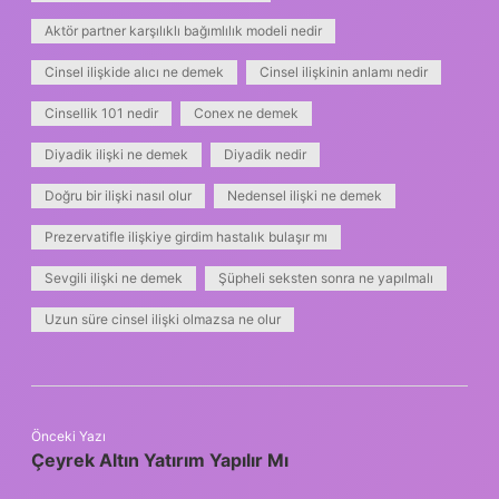
Aktör partner karşılıklı bağımlılık modeli nedir
Cinsel ilişkide alıcı ne demek
Cinsel ilişkinin anlamı nedir
Cinsellik 101 nedir
Conex ne demek
Diyadik ilişki ne demek
Diyadik nedir
Doğru bir ilişki nasıl olur
Nedensel ilişki ne demek
Prezervatifle ilişkiye girdim hastalık bulaşır mı
Sevgili ilişki ne demek
Şüpheli seksten sonra ne yapılmalı
Uzun süre cinsel ilişki olmazsa ne olur
Önceki Yazı
Çeyrek Altın Yatırım Yapılır Mı