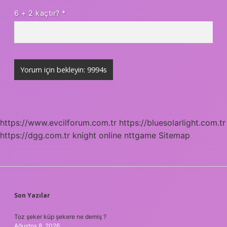
6 + 2 kaçtır?
*
https://www.evcilforum.com.tr
https://bluesolarlight.com.tr
https://dgg.com.tr
knight online
nttgame
Sitemap
SIDEBAR
Son Yazılar
Toz şeker küp şekere ne demiş ?
Ağustos 8, 2026