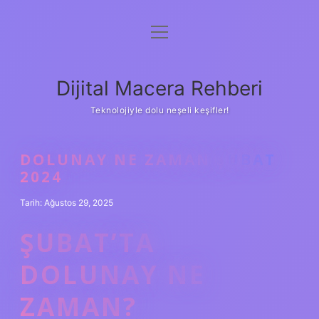
menüyü
Anasayfa
aç
Gizlilik Politikası
Dijital Macera Rehberi
Yasal Uyarı
Teknolojiyle dolu neşeli keşifler!
Hakkımızda
DOLUNAY NE ZAMAN ŞUBAT
2024
Tarih: Ağustos 29, 2025
ŞUBAT’TA
DOLUNAY NE
ZAMAN?