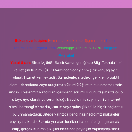
 giriş
Reklam ve İletişim:
E-mail:
backlinkpaneli@gmail.com
Teams:
forumhizmeti@gmail.com
Whatsapp: 0262 606 0 726
Telegram:
@karabul
Yasal Uyarı:
Sitemiz, 5651 Sayılı Kanun gereğince Bilgi Teknolojileri
ve İletişim Kurumu (BTK) tarafından onaylanmış bir Yer Sağlayıcı
olarak hizmet vermektedir. Bu nedenle, sitedeki içerikleri proaktif
olarak denetleme veya araştırma yükümlülüğümüz bulunmamaktadır.
Ancak, üyelerimiz yazdıkları içeriklerin sorumluluğunu taşımakta olup,
siteye üye olarak bu sorumluluğu kabul etmiş sayılırlar. Bu internet
sitesi, herhangi bir marka, kurum veya şahıs şirketi ile hiçbir bağlantısı
bulunmamaktadır. Sitede yalnızca kendi hazırladığımız makaleler
paylaşılmaktadır. Burada yer alan içerikler haber niteliği taşımamakta
olup, gerçek kurum ve kişiler hakkında paylaşım yapılmamaktadır.