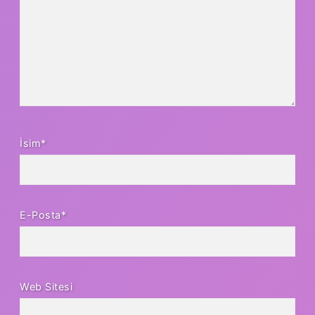
İsim*
E-Posta*
Web Sitesi