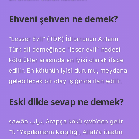
Ehveni şehven ne demek?
“Lesser Evil” (TDK) İdiomunun Anlamı
Türk dil derneğinde “leser evil” ifadesi
kötülükler arasında en iyisi olarak ifade
edilir. En kötünün iyisi durumu, meydana
gelebilecek bir olay ışığında ilan edilir.
Eski dilde sevap ne demek?
s̠awāb ثواب, Arapça kökü s̠wb’den gelir
“1. “Yapılanların karşılığı, Allah’a itaatin