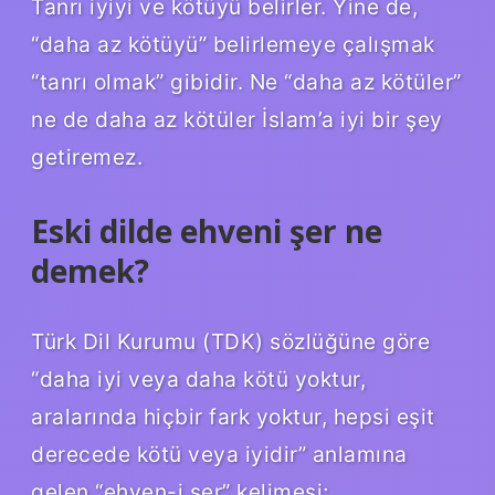
Tanrı iyiyi ve kötüyü belirler. Yine de,
“daha az kötüyü” belirlemeye çalışmak
“tanrı olmak” gibidir. Ne “daha az kötüler”
ne de daha az kötüler İslam’a iyi bir şey
getiremez.
Eski dilde ehveni şer ne
demek?
Türk Dil Kurumu (TDK) sözlüğüne göre
“daha ​​iyi veya daha kötü yoktur,
aralarında hiçbir fark yoktur, hepsi eşit
derecede kötü veya iyidir” anlamına
gelen “ehven-i şer” kelimesi;