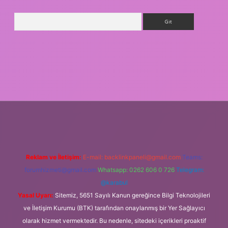
Arama
sino giriş
Reklam ve İletişim:
E-mail:
backlinkpaneli@gmail.com
Teams:
forumhizmeti@gmail.com
Whatsapp: 0262 606 0 726
Telegram:
@karabul
Yasal Uyarı:
Sitemiz, 5651 Sayılı Kanun gereğince Bilgi Teknolojileri
ve İletişim Kurumu (BTK) tarafından onaylanmış bir Yer Sağlayıcı
olarak hizmet vermektedir. Bu nedenle, sitedeki içerikleri proaktif