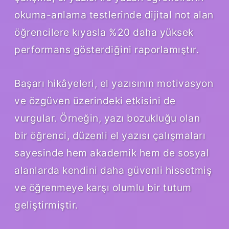
okuma-anlama testlerinde dijital not alan
öğrencilere kıyasla %20 daha yüksek
performans gösterdiğini raporlamıştır.
Başarı hikâyeleri, el yazısının motivasyon
ve özgüven üzerindeki etkisini de
vurgular. Örneğin, yazı bozukluğu olan
bir öğrenci, düzenli el yazısı çalışmaları
sayesinde hem akademik hem de sosyal
alanlarda kendini daha güvenli hissetmiş
ve öğrenmeye karşı olumlu bir tutum
geliştirmiştir.