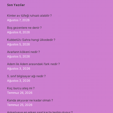
SIDEBAR
Son Yazılar
Kimler av tüfeği ruhsatı alabilir ?
Ağustos 7, 2026
Boş gezenlere ne denir ?
Ağustos 6, 2026
Kubbetü’s-Sahra hangi ülkededir ?
Ağustos 5, 2026
Avarların kökeni nedir ?
Ağustos 5, 2026
Adem ile Adem arasındaki fark nedir ?
Ağustos 3, 2026
5. sınıf bilgisayar ağı nedir ?
Ağustos 3, 2026
Koç burcu ateş mi ?
Temmuz 26, 2026
Kanda akyuvar ne kadar olmalı ?
Temmuz 25, 2026
Askeriyeye en erken saat kaçta teslim olunur ?