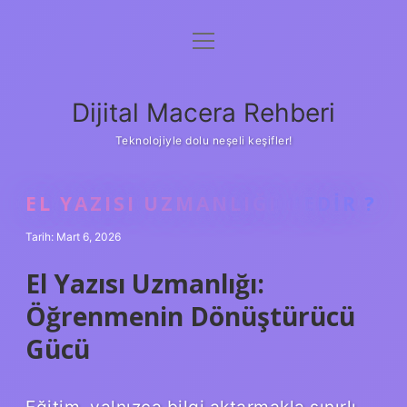
menüyü
Anasayfa
aç
Gizlilik Politikası
Dijital Macera Rehberi
Yasal Uyarı
Teknolojiyle dolu neşeli keşifler!
Hakkımızda
EL YAZISI UZMANLIĞI NEDIR ?
Tarih: Mart 6, 2026
El Yazısı Uzmanlığı:
Öğrenmenin Dönüştürücü
Gücü
Eğitim, yalnızca bilgi aktarmakla sınırlı