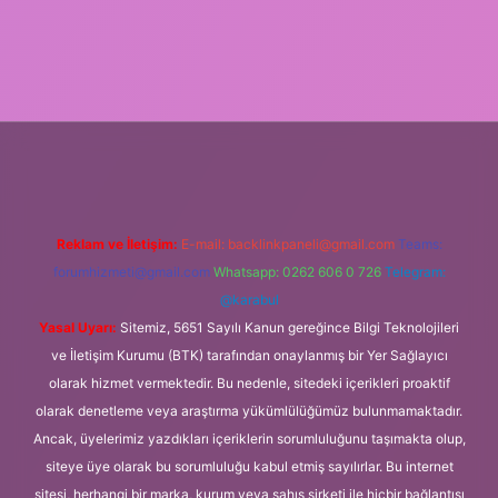
riş
Reklam ve İletişim:
E-mail:
backlinkpaneli@gmail.com
Teams:
forumhizmeti@gmail.com
Whatsapp: 0262 606 0 726
Telegram:
@karabul
Yasal Uyarı:
Sitemiz, 5651 Sayılı Kanun gereğince Bilgi Teknolojileri
ve İletişim Kurumu (BTK) tarafından onaylanmış bir Yer Sağlayıcı
olarak hizmet vermektedir. Bu nedenle, sitedeki içerikleri proaktif
olarak denetleme veya araştırma yükümlülüğümüz bulunmamaktadır.
Ancak, üyelerimiz yazdıkları içeriklerin sorumluluğunu taşımakta olup,
siteye üye olarak bu sorumluluğu kabul etmiş sayılırlar. Bu internet
sitesi, herhangi bir marka, kurum veya şahıs şirketi ile hiçbir bağlantısı