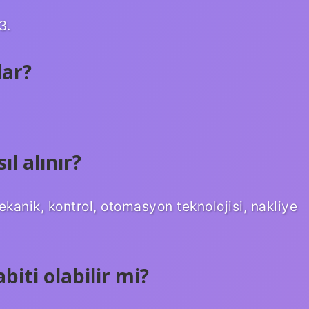
3.
dar?
ıl alınır?
mekanik, kontrol, otomasyon teknolojisi, nakliye
biti olabilir mi?