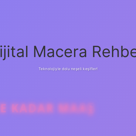
ijital Macera Rehbe
Teknolojiyle dolu neşeli keşifler!
NE KADAR MAAŞ