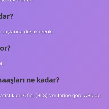
dar?
maaşlarına düşük içerik.
yor?
4.
maaşları ne kadar?
tatistikleri Ofisi (BLS) verilerine göre ABD’de