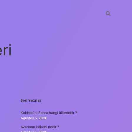
ri
SIDEBAR
Son Yazılar
vdcasino giriş
Kubbetü’s-Sahra hangi ülkededir ?
Ağustos 5, 2026
Avarların kökeni nedir ?