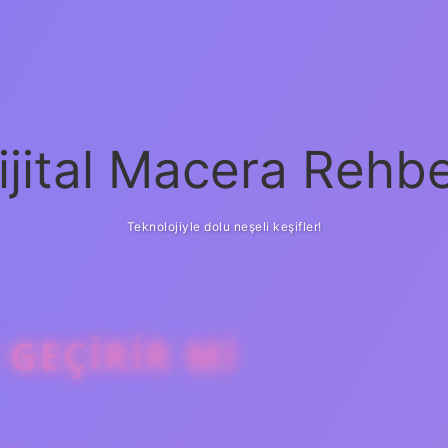
ijital Macera Rehbe
Teknolojiyle dolu neşeli keşifler!
GEÇIRIR MI