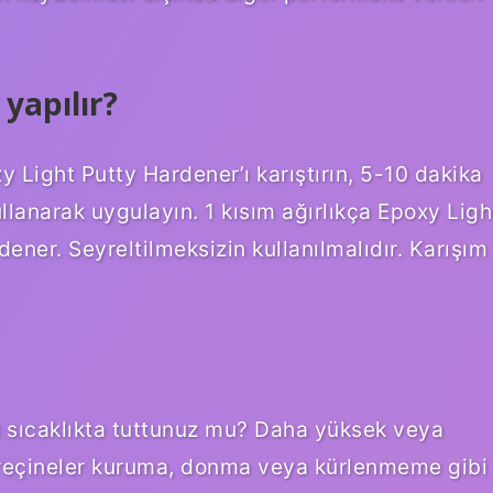
yapılır?
y Light Putty Hardener’ı karıştırın, 5-10 dakika
ullanarak uygulayın. 1 kısım ağırlıkça Epoxy Ligh
dener. Seyreltilmeksizin kullanılmalıdır. Karışım
u sıcaklıkta tuttunuz mu? Daha yüksek veya
 reçineler kuruma, donma veya kürlenmeme gibi