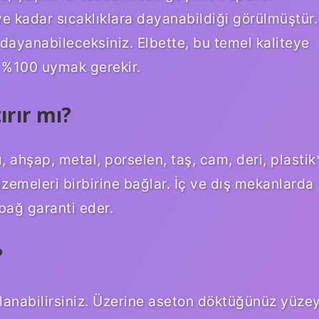
e kadar sıcaklıklara dayanabildiği görülmüştür.
 dayanabileceksiniz. Elbette, bu temel kaliteye
e %100 uymak gerekir.
ırır mı?
, ahşap, metal, porselen, taş, cam, deri, plastik
lzemeleri birbirine bağlar. İç ve dış mekanlarda
 bağ garanti eder.
?
anabilirsiniz. Üzerine aseton döktüğünüz yüze