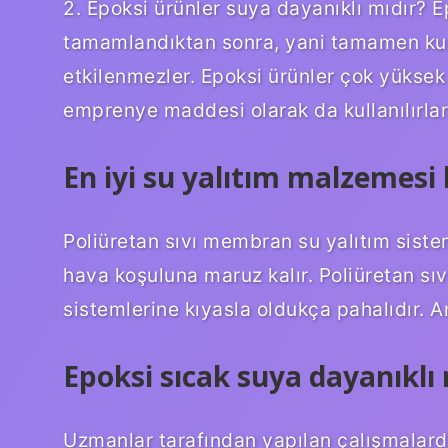
2. Epoksi ürünler suya dayanıklı mıdır? E
tamamlandıktan sonra, yani tamamen kur
etkilenmezler. Epoksi ürünler çok yüksek 
emprenye maddesi olarak da kullanılırlar
En iyi su yalıtım malzemesi 
Poliüretan sıvı membran su yalıtım sistem
hava koşuluna maruz kalır. Poliüretan sı
sistemlerine kıyasla oldukça pahalıdır. A
Epoksi sıcak suya dayanıklı
Uzmanlar tarafından yapılan çalışmalarda,