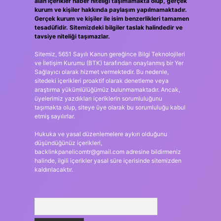
alan içerikler haber niteliği taşımamakta olup, gerçek
kurum ve kişiler hakkında paylaşım yapılmamaktadır.
Gerçek kurum ve kişiler ile isim benzerlikleri tamamen
tesadüfidir. Sitemizdeki bilgiler taslak halindedir ve
tavsiye niteliği taşımazlar.
Sitemiz, 5651 Sayılı Kanun gereğince Bilgi Teknolojileri
ve İletişim Kurumu (BTK) tarafından onaylanmış bir Yer
Sağlayıcı olarak hizmet vermektedir. Bu nedenle,
sitedeki içerikleri proaktif olarak denetleme veya
araştırma yükümlülüğümüz bulunmamaktadır. Ancak,
üyelerimiz yazdıkları içeriklerin sorumluluğunu
taşımakta olup, siteye üye olarak bu sorumluluğu kabul
etmiş sayılırlar.
Hukuka ve yasal düzenlemelere aykırı olduğunu
düşündüğünüz içerikleri,
backlinkpanelicomtr@gmail.com
adresine bildirmeniz
halinde, ilgili içerikler yasal süre içerisinde sitemizden
kaldırılacaktır.
Arama