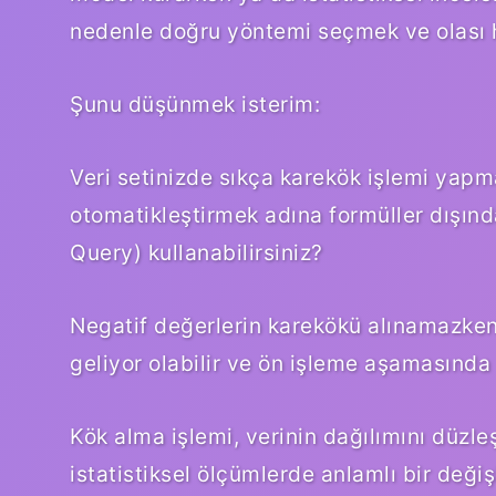
nedenle doğru yöntemi seçmek ve olası ha
Şunu düşünmek isterim:
Veri setinizde sıkça karekök işlemi yap
otomatikleştirmek adına formüller dışın
Query) kullanabilirsiniz?
Negatif değerlerin karekökü alınamazken
geliyor olabilir ve ön işleme aşamasında n
Kök alma işlemi, verinin dağılımını düz
istatistiksel ölçümlerde anlamlı bir değiş