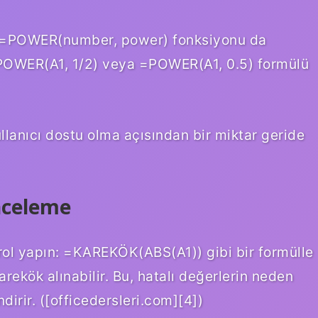
ani =POWER(number, power) fonksiyonu da
 =POWER(A1, 1/2) veya =POWER(A1, 0.5) formülü
llanıcı dostu olma açısından bir miktar geride
İnceleme
trol yapın: =KAREKÖK(ABS(A1)) gibi bir formülle
rekök alınabilir. Bu, hatalı değerlerin neden
ndirir. ([officedersleri.com][4])