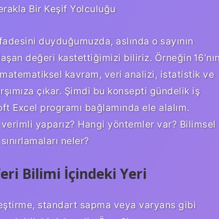
erakla Bir Keşif Yolculuğu
 ifadesini duyduğumuzda, aslında o sayının
laşan değeri kastettiğimizi biliriz. Örneğin 16’nı
matematiksel kavram, veri analizi, istatistik ve
rşımıza çıkar. Şimdi bu konsepti gündelik iş
ft Excel programı bağlamında ele alalım.
 verimli yaparız? Hangi yöntemler var? Bilimsel
 sınırlamaları neler?
i Bilimi İçindeki Yeri
leştirme, standart sapma veya varyans gibi