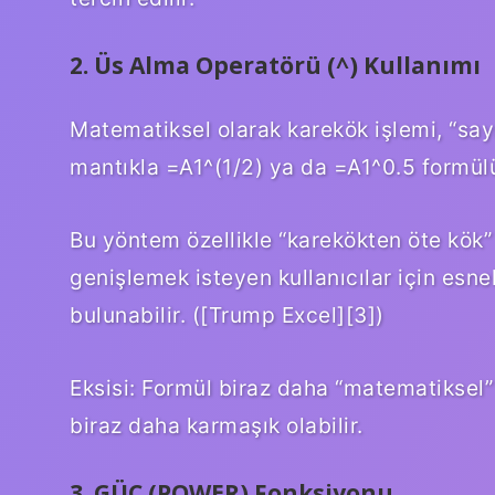
2. Üs Alma Operatörü (^) Kullanımı
Matematiksel olarak karekök işlemi, “sayı 
mantıkla =A1^(1/2) ya da =A1^0.5 formülü
Bu yöntem özellikle “karekökten öte kök”
genişlemek isteyen kullanıcılar için esne
bulunabilir. ([Trump Excel][3])
Eksisi: Formül biraz daha “matematiksel” 
biraz daha karmaşık olabilir.
3. GÜÇ (POWER) Fonksiyonu