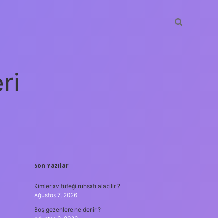
ri
SIDEBAR
Son Yazılar
vdcasino giriş
Kimler av tüfeği ruhsatı alabilir ?
Ağustos 7, 2026
Boş gezenlere ne denir ?