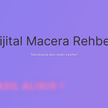
ijital Macera Rehbe
Teknolojiyle dolu neşeli keşifler!
SIL ALINIR ?