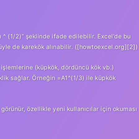
^ (1/2)” şeklinde ifade edilebilir. Excel’de bu
yle de karekök alınabilir. ([howtoexcel.org][2])
 işlemlerine (küpkök, dördüncü kök vb.)
klik sağlar. Örneğin =A1^(1/3) ile küpkök
görünür, özellikle yeni kullanıcılar için okuması