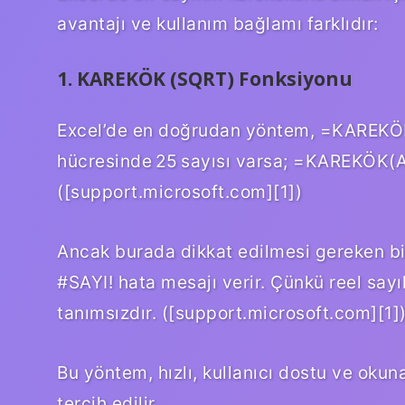
avantajı ve kullanım bağlamı farklıdır:
1. KAREKÖK (SQRT) Fonksiyonu
Excel’de en doğrudan yöntem, =KAREKÖK(
hücresinde 25 sayısı varsa; =KAREKÖK(A1)
([support.microsoft.com][1])
Ancak burada dikkat edilmesi gereken bi
#SAYI! hata mesajı verir. Çünkü reel say
tanımsızdır. ([support.microsoft.com][1]
Bu yöntem, hızlı, kullanıcı dostu ve okun
tercih edilir.