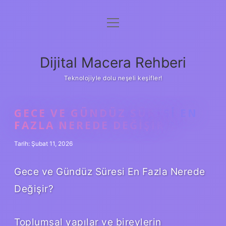
menüyü
Anasayfa
aç
Gizlilik Politikası
Dijital Macera Rehberi
Yasal Uyarı
Teknolojiyle dolu neşeli keşifler!
Hakkımızda
GECE VE GÜNDÜZ SÜRESI EN
FAZLA NEREDE DEĞIŞIR ?
Tarih: Şubat 11, 2026
Gece ve Gündüz Süresi En Fazla Nerede
Değişir?
Toplumsal yapılar ve bireylerin