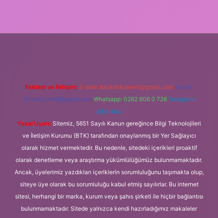
giriş
Reklam ve İletişim:
E-mail:
backlinkpaneli@gmail.com
Teams:
forumhizmeti@gmail.com
Whatsapp: 0262 606 0 726
Telegram:
@karabul
Yasal Uyarı:
Sitemiz, 5651 Sayılı Kanun gereğince Bilgi Teknolojileri
ve İletişim Kurumu (BTK) tarafından onaylanmış bir Yer Sağlayıcı
olarak hizmet vermektedir. Bu nedenle, sitedeki içerikleri proaktif
olarak denetleme veya araştırma yükümlülüğümüz bulunmamaktadır.
Ancak, üyelerimiz yazdıkları içeriklerin sorumluluğunu taşımakta olup,
siteye üye olarak bu sorumluluğu kabul etmiş sayılırlar. Bu internet
sitesi, herhangi bir marka, kurum veya şahıs şirketi ile hiçbir bağlantısı
bulunmamaktadır. Sitede yalnızca kendi hazırladığımız makaleler