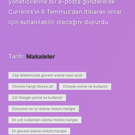
yöneticilerine bir e-posta göndererek
Currents’ın 6 Temmuz’dan itibaren onlar
için kullanılabilir olacağını duyurdu.
Tarih:
Makaleler
Cep telefonunda güvenli arama nasıl açılır
Chrome hangi ülkeye ait
Chrome yerine ne kullanılır
Çin Google yerine ne kullanılır
Dünyanın en iyi arama motoru hangisi
En çok kullanılan arama motoru hangisi
En güvenli arama motoru hangisi