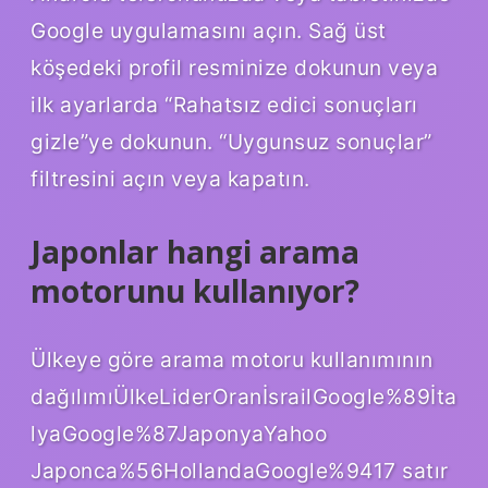
Google uygulamasını açın. Sağ üst
köşedeki profil resminize dokunun veya
ilk ayarlarda “Rahatsız edici sonuçları
gizle”ye dokunun. “Uygunsuz sonuçlar”
filtresini açın veya kapatın.
Japonlar hangi arama
motorunu kullanıyor?
Ülkeye göre arama motoru kullanımının
dağılımıÜlkeLiderOranİsrailGoogle%89İta
lyaGoogle%87JaponyaYahoo
Japonca%56HollandaGoogle%9417 satır