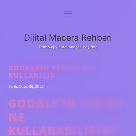
menüyü
Anasayfa
aç
Gizlilik Politikası
Dijital Macera Rehberi
Yasal Uyarı
Teknolojiyle dolu neşeli keşifler!
Hakkımızda
GOOGLEIN YERINE NE
KULLANILIR
Tarih: Ocak 26, 2025
GOOGLE’IN YERINE
NE
KULLANABILIRIM?