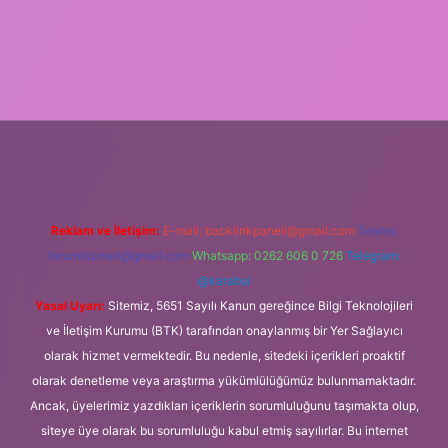
ino giriş
Reklam ve İletişim:
E-mail:
backlinkpaneli@gmail.com
Teams:
forumhizmeti@gmail.com
Whatsapp: 0262 606 0 726
Telegram:
@karabul
Yasal Uyarı:
Sitemiz, 5651 Sayılı Kanun gereğince Bilgi Teknolojileri
ve İletişim Kurumu (BTK) tarafından onaylanmış bir Yer Sağlayıcı
olarak hizmet vermektedir. Bu nedenle, sitedeki içerikleri proaktif
olarak denetleme veya araştırma yükümlülüğümüz bulunmamaktadır.
Ancak, üyelerimiz yazdıkları içeriklerin sorumluluğunu taşımakta olup,
siteye üye olarak bu sorumluluğu kabul etmiş sayılırlar. Bu internet