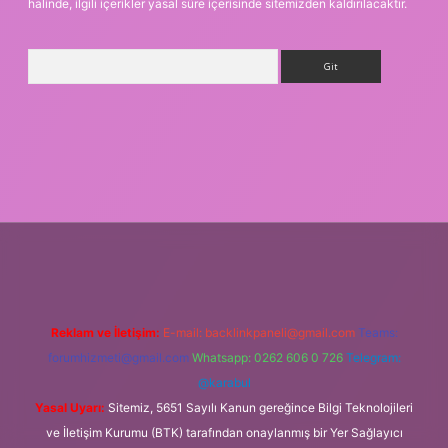
halinde, ilgili içerikler yasal süre içerisinde sitemizden kaldırılacaktır.
Arama
vdcasino giriş
Reklam ve İletişim:
E-mail:
backlinkpaneli@gmail.com
Teams:
forumhizmeti@gmail.com
Whatsapp: 0262 606 0 726
Telegram:
@karabul
Yasal Uyarı:
Sitemiz, 5651 Sayılı Kanun gereğince Bilgi Teknolojileri
ve İletişim Kurumu (BTK) tarafından onaylanmış bir Yer Sağlayıcı