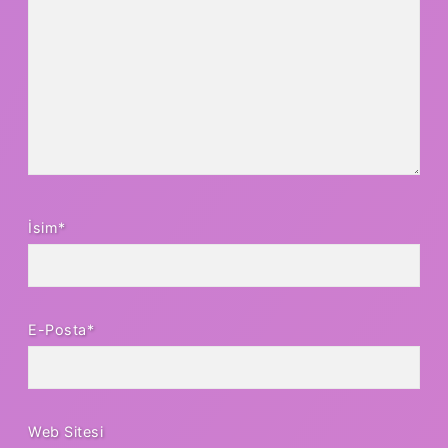
İsim*
E-Posta*
Web Sitesi