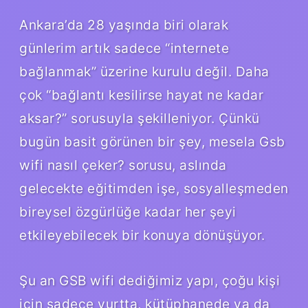
Ankara’da 28 yaşında biri olarak
günlerim artık sadece “internete
bağlanmak” üzerine kurulu değil. Daha
çok “bağlantı kesilirse hayat ne kadar
aksar?” sorusuyla şekilleniyor. Çünkü
bugün basit görünen bir şey, mesela Gsb
wifi nasıl çeker? sorusu, aslında
gelecekte eğitimden işe, sosyalleşmeden
bireysel özgürlüğe kadar her şeyi
etkileyebilecek bir konuya dönüşüyor.
Şu an GSB wifi dediğimiz yapı, çoğu kişi
için sadece yurtta, kütüphanede ya da