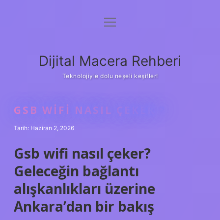
menüyü
Anasayfa
aç
Gizlilik Politikası
Dijital Macera Rehberi
Yasal Uyarı
Teknolojiyle dolu neşeli keşifler!
Hakkımızda
GSB WIFI NASIL ÇEKER ?
Tarih: Haziran 2, 2026
Gsb wifi nasıl çeker?
Geleceğin bağlantı
alışkanlıkları üzerine
Ankara’dan bir bakış