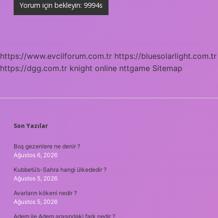
https://www.evcilforum.com.tr
https://bluesolarlight.com.tr
https://dgg.com.tr
knight online
nttgame
Sitemap
SIDEBAR
Son Yazılar
Boş gezenlere ne denir ?
Ağustos 6, 2026
Kubbetü’s-Sahra hangi ülkededir ?
Ağustos 5, 2026
Avarların kökeni nedir ?
Ağustos 5, 2026
Adem ile Adem arasındaki fark nedir ?