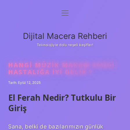
menüyü
Anasayfa
aç
Gizlilik Politikası
Dijital Macera Rehberi
Yasal Uyarı
Teknolojiyle dolu neşeli keşifler!
Hakkımızda
HANGI MÜZIK MAKAM HANGI
HASTALIĞA IYI GELIR ?
Tarih: Eylül 12, 2025
El Ferah Nedir? Tutkulu Bir
Giriş
Sana, belki de bazılarımızın günlük