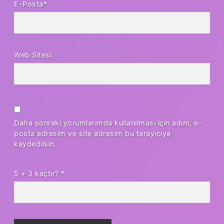
E-Posta*
Web Sitesi
Daha sonraki yorumlarımda kullanılması için adım, e-
posta adresim ve site adresim bu tarayıcıya
kaydedilsin.
5 + 3 kaçtır?
*