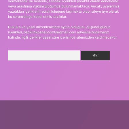
vermektedir. Bu nedenle, sitedeki içerikleri proaktif olarak denetleme
veya araştırma yükümlülüğümüz bulunmamaktadır. Ancak, üyelerimiz
yazdıkları içeriklerin sorumluluğunu taşımakta olup, siteye üye olarak
bu sorumluluğu kabul etmiş sayılırlar.
Hukuka ve yasal düzenlemelere aykırı olduğunu düşündüğünüz
içerikleri,
backlinkpanelicomtr@gmail.com
adresine bildirmeniz
halinde, ilgili içerikler yasal süre içerisinde sitemizden kaldırılacaktır.
Arama
dcasino giriş