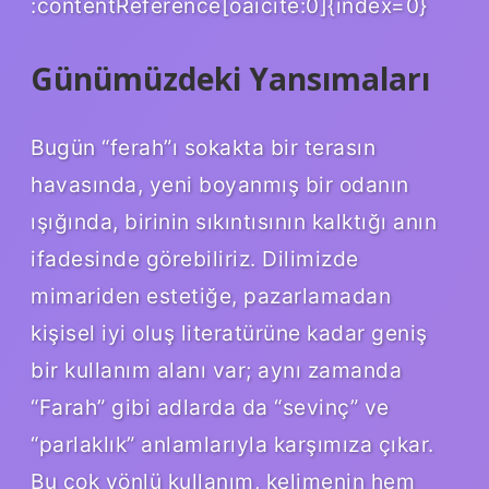
:contentReference[oaicite:0]{index=0}
Günümüzdeki Yansımaları
Bugün “ferah”ı sokakta bir terasın
havasında, yeni boyanmış bir odanın
ışığında, birinin sıkıntısının kalktığı anın
ifadesinde görebiliriz. Dilimizde
mimariden estetiğe, pazarlamadan
kişisel iyi oluş literatürüne kadar geniş
bir kullanım alanı var; aynı zamanda
“Farah” gibi adlarda da “sevinç” ve
“parlaklık” anlamlarıyla karşımıza çıkar.
Bu çok yönlü kullanım, kelimenin hem