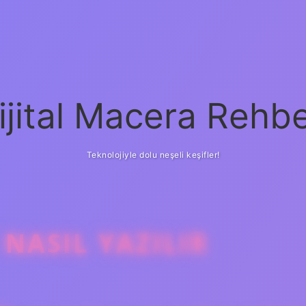
ijital Macera Rehbe
Teknolojiyle dolu neşeli keşifler!
NASIL YAZILIR