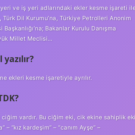
yeri ve iş yeri adlarındaki ekler kesme işareti il
, Türk Dil Kurumu’na, Türkiye Petrolleri Anonim
esi Başkanlığı’na; Bakanlar Kurulu Danışma
yük Millet Meclisi…
l yazılır?
me ekleri kesme işaretiyle ayrılır.
 TDK?
ciğim vardır. Bu ciğim eki, cik ekine sahiplik ek
a” – “kız kardeşim” – “canım Ayşe” –