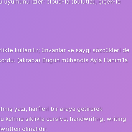
ü uyumunu izler: cloud-la (bulutla), çiçek-le
likte kullanılır; ünvanlar ve saygı sözcükleri de
 sordu. (akraba) Bugün mühendis Ayla Hanım’la
lmış yazı, harfleri bir araya getirerek
Bu kelime sıklıkla cursive, handwriting, writing
written olmalıdır.