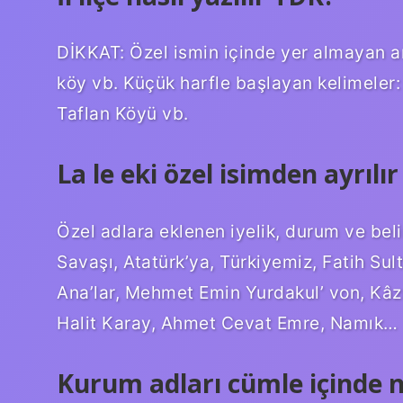
DİKKAT: Özel ismin içinde yer almayan anc
köy vb. Küçük harfle başlayan kelimeler: 
Taflan Köyü vb.
La le eki özel isimden ayrılır
Özel adlara eklenen iyelik, durum ve belir
Savaşı, Atatürk’ya, Türkiyemiz, Fatih Su
Ana’lar, Mehmet Emin Yurdakul’ von, Kâz
Halit Karay, Ahmet Cevat Emre, Namık…
Kurum adları cümle içinde na