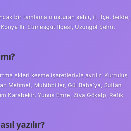
ak bir tamlama oluşturan şehir, il, ilçe, belde,
Konya İli, Etimesgut İlçesi, Uzungöl Şehri,
 mı?
tme ekleri kesme işaretleriyle ayrılır: Kurtuluş
ltan Mehmet, Muhibbi’ler, Gül Baba’ya, Sultan
ım Karabekir, Yunus Emre, Ziya Gökalp, Refik
sıl yazılır?