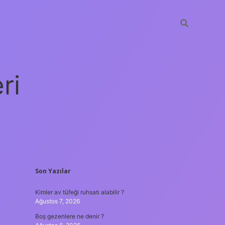
ri
SIDEBAR
Son Yazılar
vdcasino giriş
Kimler av tüfeği ruhsatı alabilir ?
Ağustos 7, 2026
Boş gezenlere ne denir ?