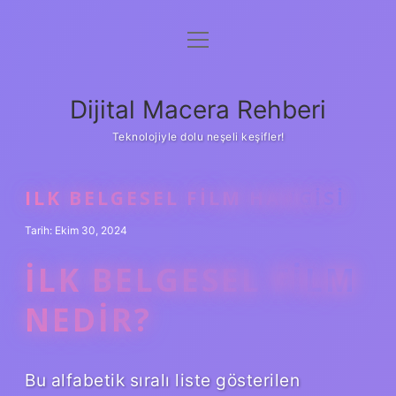
menüyü
Anasayfa
aç
Gizlilik Politikası
Dijital Macera Rehberi
Yasal Uyarı
Teknolojiyle dolu neşeli keşifler!
Hakkımızda
ILK BELGESEL FILM HANGISI
Tarih: Ekim 30, 2024
İLK BELGESEL FILM
NEDIR?
Bu alfabetik sıralı liste gösterilen