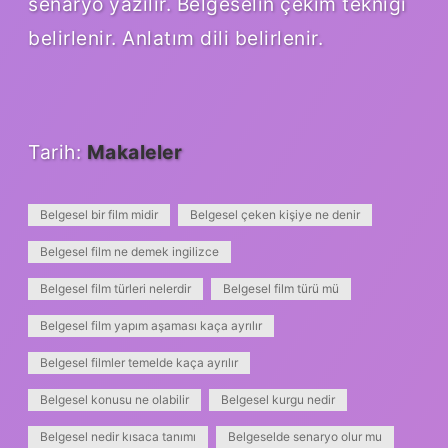
senaryo yazılır. Belgeselin çekim tekniği
belirlenir. Anlatım dili belirlenir.
Tarih:
Makaleler
Belgesel bir film midir
Belgesel çeken kişiye ne denir
Belgesel film ne demek ingilizce
Belgesel film türleri nelerdir
Belgesel film türü mü
Belgesel film yapım aşaması kaça ayrılır
Belgesel filmler temelde kaça ayrılır
Belgesel konusu ne olabilir
Belgesel kurgu nedir
Belgesel nedir kısaca tanımı
Belgeselde senaryo olur mu