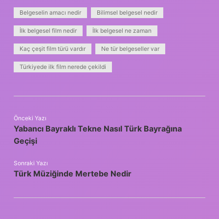
Belgeselin amacı nedir
Bilimsel belgesel nedir
İlk belgesel film nedir
İlk belgesel ne zaman
Kaç çeşit film türü vardır
Ne tür belgeseller var
Türkiyede ilk film nerede çekildi
Önceki Yazı
Yabancı Bayraklı Tekne Nasıl Türk Bayrağına
Geçişi
Sonraki Yazı
Türk Müziğinde Mertebe Nedir