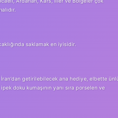
caeli, Ardahan, Kars, İller ve Bölgeler çok
alıdır.
caklığında saklamak en iyisidir.
İran’dan getirilebilecek ana hediye, elbette ünl
e, ipek doku kumaşının yanı sıra porselen ve