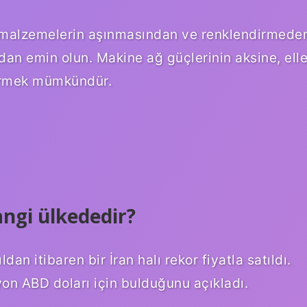
lan malzemelerin aşınmasından ve renklendirmede
ndan emin olun. Makine ağ güçlerinin aksine, ell
görmek mümkündür.
angi ülkededir?
n itibaren bir İran halı rekor fiyatla satıldı.
on ABD doları için bulduğunu açıkladı.