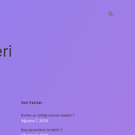
ri
SIDEBAR
Son Yazılar
vdcasino giriş
Kimler av tüfeği ruhsatı alabilir ?
Ağustos 7, 2026
Boş gezenlere ne denir ?