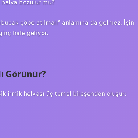
k helva bozulur mu?
abucak çöpe atılmalı” anlamına da gelmez. İşin
ginç hale geliyor.
lı Görünür?
sik irmik helvası üç temel bileşenden oluşur: