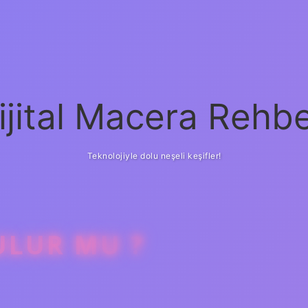
ijital Macera Rehbe
Teknolojiyle dolu neşeli keşifler!
ULUR MU ?