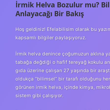
İrmik Helva Bozulur mu? Bi
Anlayacağı Bir Bakış
Hoş geldiniz! Efelabilisim olarak bu yaz
kapsamlı bilgiler paylaşıyoruz.
İrmik helva denince çoğumuzun aklına ya 
tabağa değdiği o hafif tereyağ kokulu an
gıda üzerine çalışan 27 yaşında bir araşt
oldukça “bilimsel” bir tarafı olduğunu he
görünen irmik helva, içinde kimya, mikrob
sistem gibi çalışıyor.