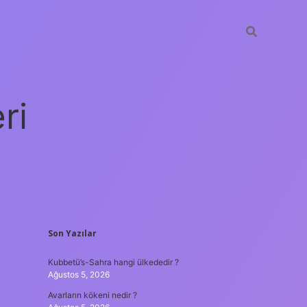
ri
SIDEBAR
Son Yazılar
vdcasino giriş
Kubbetü’s-Sahra hangi ülkededir ?
Ağustos 5, 2026
Avarların kökeni nedir ?