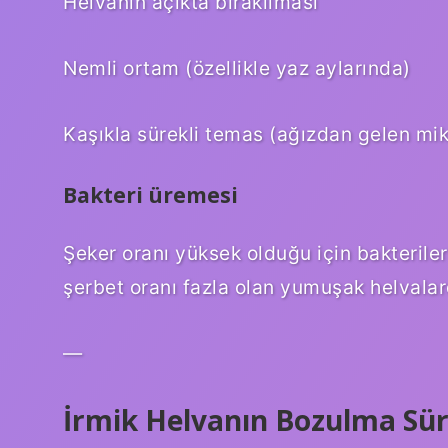
Helvanın açıkta bırakılması
Nemli ortam (özellikle yaz aylarında)
Kaşıkla sürekli temas (ağızdan gelen mi
Bakteri üremesi
Şeker oranı yüksek olduğu için bakteril
şerbet oranı fazla olan yumuşak helvalard
—
İrmik Helvanın Bozulma Süre