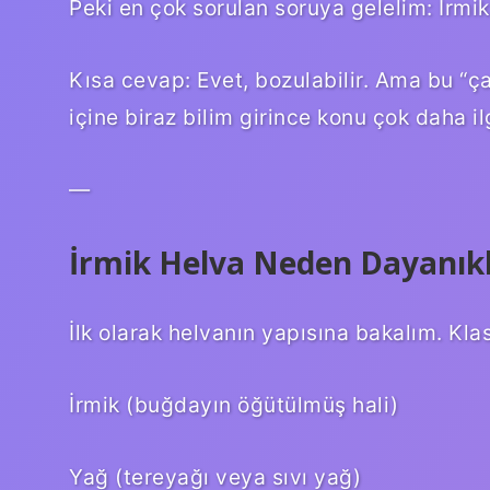
Peki en çok sorulan soruya gelelim: İrmi
Kısa cevap: Evet, bozulabilir. Ama bu “ç
içine biraz bilim girince konu çok daha il
—
İrmik Helva Neden Dayanık
İlk olarak helvanın yapısına bakalım. Kla
İrmik (buğdayın öğütülmüş hali)
Yağ (tereyağı veya sıvı yağ)