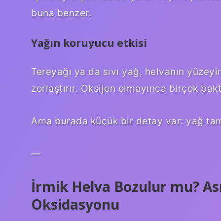
buna benzer.
Yağın koruyucu etkisi
Tereyağı ya da sıvı yağ, helvanın yüzeyin
zorlaştırır. Oksijen olmayınca birçok bak
Ama burada küçük bir detay var: yağ t
—
İrmik Helva Bozulur mu? Ası
Oksidasyonu