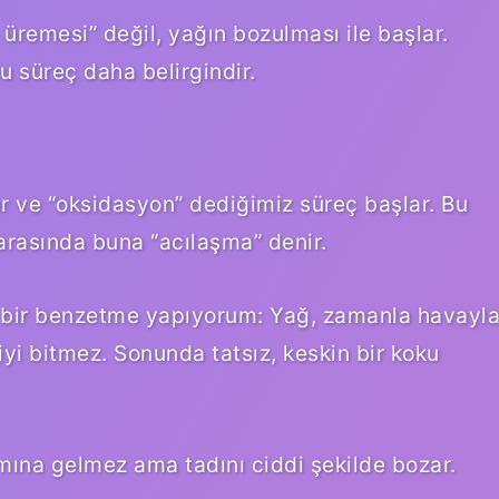
remesi” değil, yağın bozulması ile başlar.
bu süreç daha belirgindir.
r ve “oksidasyon” dediğimiz süreç başlar. Bu
arasında buna “acılaşma” denir.
e bir benzetme yapıyorum: Yağ, zamanla havayl
 bitmez. Sonunda tatsız, keskin bir koku
ına gelmez ama tadını ciddi şekilde bozar.