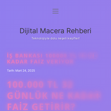
menüyü
Anasayfa
aç
Gizlilik Politikası
Dijital Macera Rehberi
Yasal Uyarı
Teknolojiyle dolu neşeli keşifler!
Hakkımızda
İŞ BANKASI 100000 TL YE NE
KADAR FAIZ VERIYOR
Tarih: Mart 24, 2025
100.000 TL 32
GÜNLÜK NE KADAR
FAIZ GETIRIR?