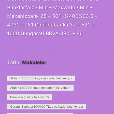
Banklarfaiz / Min – Maxvade / Min –
Maxenizbank 28 – 501 -%400%33.5 –
4932 – 181 Gunfibabanka 37 – 521 –
1000 Gungarati BBVA 38.5 – 46.
Tarih:
Makaleler
Akbank 100000 liraya ne kadar faiz veriyor
Akbank 50000 liraya ne kadar faiz veriyor
Bankada günlük faiz var mı
Garanti Bankası 100000 TLye ne kadar faiz veriyor