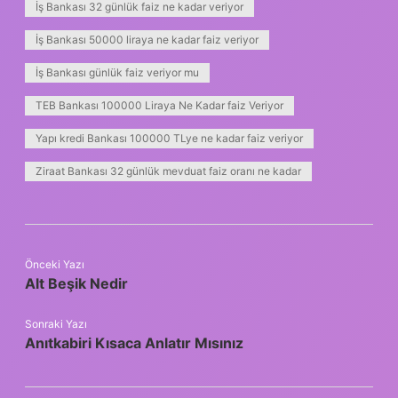
İş Bankası 32 günlük faiz ne kadar veriyor
İş Bankası 50000 liraya ne kadar faiz veriyor
İş Bankası günlük faiz veriyor mu
TEB Bankası 100000 Liraya Ne Kadar faiz Veriyor
Yapı kredi Bankası 100000 TLye ne kadar faiz veriyor
Ziraat Bankası 32 günlük mevduat faiz oranı ne kadar
Önceki Yazı
Alt Beşik Nedir
Sonraki Yazı
Anıtkabiri Kısaca Anlatır Mısınız