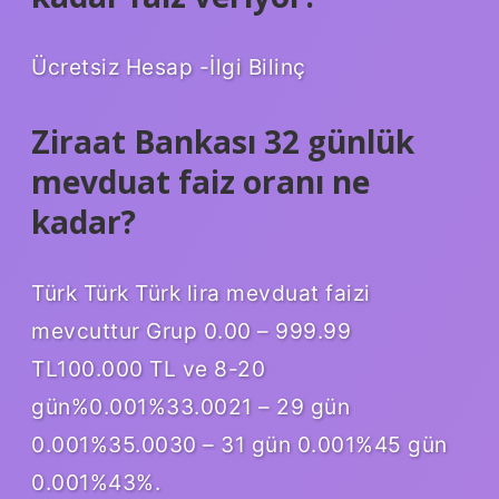
Ücretsiz Hesap -İlgi Bilinç
Ziraat Bankası 32 günlük
mevduat faiz oranı ne
kadar?
Türk Türk Türk lira mevduat faizi
mevcuttur Grup 0.00 – 999.99
TL100.000 TL ve 8-20
gün%0.001%33.0021 – 29 gün
0.001%35.0030 – 31 gün 0.001%45 gün
0.001%43%.