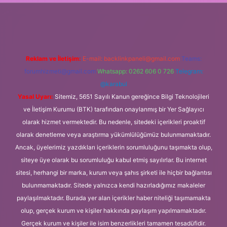
dcasino giriş
Reklam ve İletişim:
E-mail:
backlinkpaneli@gmail.com
Teams:
forumhizmeti@gmail.com
Whatsapp: 0262 606 0 726
Telegram:
@karabul
Yasal Uyarı:
Sitemiz, 5651 Sayılı Kanun gereğince Bilgi Teknolojileri
ve İletişim Kurumu (BTK) tarafından onaylanmış bir Yer Sağlayıcı
olarak hizmet vermektedir. Bu nedenle, sitedeki içerikleri proaktif
olarak denetleme veya araştırma yükümlülüğümüz bulunmamaktadır.
Ancak, üyelerimiz yazdıkları içeriklerin sorumluluğunu taşımakta olup,
siteye üye olarak bu sorumluluğu kabul etmiş sayılırlar. Bu internet
sitesi, herhangi bir marka, kurum veya şahıs şirketi ile hiçbir bağlantısı
bulunmamaktadır. Sitede yalnızca kendi hazırladığımız makaleler
paylaşılmaktadır. Burada yer alan içerikler haber niteliği taşımamakta
olup, gerçek kurum ve kişiler hakkında paylaşım yapılmamaktadır.
Gerçek kurum ve kişiler ile isim benzerlikleri tamamen tesadüfidir.