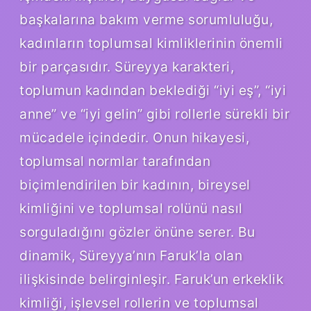
başkalarına bakım verme sorumluluğu,
kadınların toplumsal kimliklerinin önemli
bir parçasıdır. Süreyya karakteri,
toplumun kadından beklediği “iyi eş”, “iyi
anne” ve “iyi gelin” gibi rollerle sürekli bir
mücadele içindedir. Onun hikayesi,
toplumsal normlar tarafından
biçimlendirilen bir kadının, bireysel
kimliğini ve toplumsal rolünü nasıl
sorguladığını gözler önüne serer. Bu
dinamik, Süreyya’nın Faruk’la olan
ilişkisinde belirginleşir. Faruk’un erkeklik
kimliği, işlevsel rollerin ve toplumsal