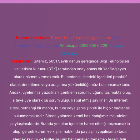
sino giriş
Reklam ve İletişim:
E-mail:
backlinkpaneli@gmail.com
Teams:
forumhizmeti@gmail.com
Whatsapp: 0262 606 0 726
Telegram:
@karabul
Yasal Uyarı:
Sitemiz, 5651 Sayılı Kanun gereğince Bilgi Teknolojileri
ve İletişim Kurumu (BTK) tarafından onaylanmış bir Yer Sağlayıcı
olarak hizmet vermektedir. Bu nedenle, sitedeki içerikleri proaktif
olarak denetleme veya araştırma yükümlülüğümüz bulunmamaktadır.
Ancak, üyelerimiz yazdıkları içeriklerin sorumluluğunu taşımakta olup,
siteye üye olarak bu sorumluluğu kabul etmiş sayılırlar. Bu internet
sitesi, herhangi bir marka, kurum veya şahıs şirketi ile hiçbir bağlantısı
bulunmamaktadır. Sitede yalnızca kendi hazırladığımız makaleler
paylaşılmaktadır. Burada yer alan içerikler haber niteliği taşımamakta
olup, gerçek kurum ve kişiler hakkında paylaşım yapılmamaktadır.
Gerçek kurum ve kişiler ile isim benzerlikleri tamamen tesadüfidir.