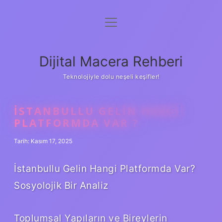
menüyü
Anasayfa
aç
Gizlilik Politikası
Dijital Macera Rehberi
Yasal Uyarı
Teknolojiyle dolu neşeli keşifler!
Hakkımızda
İSTANBULLU GELIN HANGI
PLATFORMDA VAR ?
Tarih: Kasım 17, 2025
İstanbullu Gelin Hangi Platformda Var?
Sosyolojik Bir Analiz
Toplumsal Yapıların ve Bireylerin