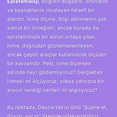
Epistemoloji
, bilginin doğasını, sınırlarını
ve kaynaklarını inceleyen felsefi bir
alandır. İvme ölçme, bilgi edinmenin çok
somut bir örneğidir; ancak burada da
epistemolojik bir sorun ortaya çıkar.
İvme, doğrudan gözlemlenemeyen,
ancak çeşitli araçlar kullanılarak ölçülen
bir kavramdır. Peki, ivme ölçerken
aslında neyi gözlemliyoruz? Gerçekten
ivmeyi mi ölçüyoruz, yoksa yalnızca bir
aracın verdiği verileri mi algılıyoruz?
Bu noktada, Descartes’ın ünlü “Şüphe et,
düşün, var ol” ilkesine odaklanabiliriz.