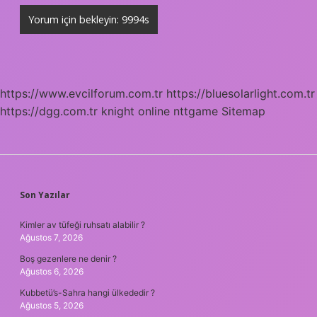
https://www.evcilforum.com.tr
https://bluesolarlight.com.tr
https://dgg.com.tr
knight online
nttgame
Sitemap
SIDEBAR
Son Yazılar
Kimler av tüfeği ruhsatı alabilir ?
Ağustos 7, 2026
Boş gezenlere ne denir ?
Ağustos 6, 2026
Kubbetü’s-Sahra hangi ülkededir ?
Ağustos 5, 2026