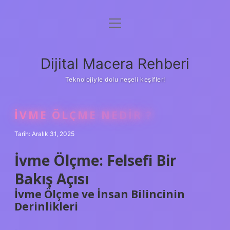
menüyü
Anasayfa
aç
Gizlilik Politikası
Dijital Macera Rehberi
Yasal Uyarı
Teknolojiyle dolu neşeli keşifler!
Hakkımızda
İVME ÖLÇME NEDIR ?
Tarih: Aralık 31, 2025
İvme Ölçme: Felsefi Bir
Bakış Açısı
İvme Ölçme ve İnsan Bilincinin
Derinlikleri