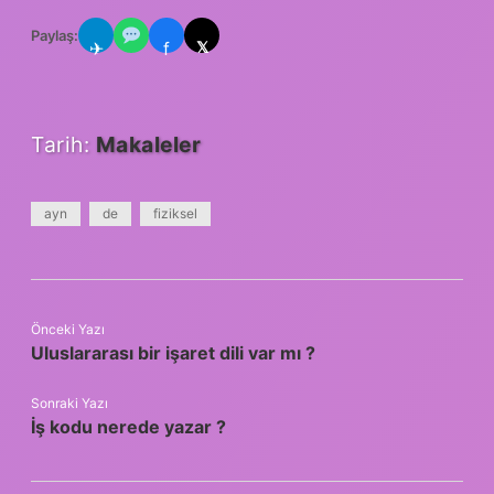
Paylaş:
✈
f
𝕏
Tarih:
Makaleler
ayn
de
fiziksel
Önceki Yazı
Uluslararası bir işaret dili var mı ?
Sonraki Yazı
İş kodu nerede yazar ?