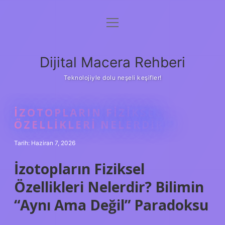
menüyü
Anasayfa
aç
Gizlilik Politikası
Dijital Macera Rehberi
Yasal Uyarı
Teknolojiyle dolu neşeli keşifler!
Hakkımızda
İZOTOPLARIN FIZIKSEL
ÖZELLIKLERI NELERDIR ?
Tarih: Haziran 7, 2026
İzotopların Fiziksel
Özellikleri Nelerdir? Bilimin
“Aynı Ama Değil” Paradoksu