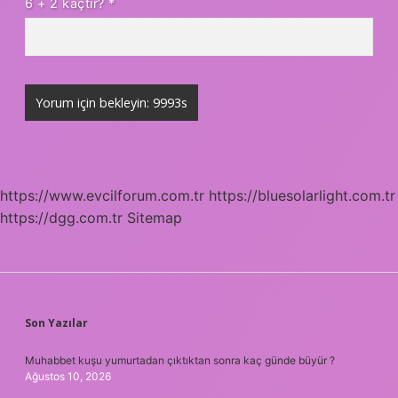
6 + 2 kaçtır?
*
https://www.evcilforum.com.tr
https://bluesolarlight.com.tr
https://dgg.com.tr
Sitemap
SIDEBAR
Son Yazılar
Muhabbet kuşu yumurtadan çıktıktan sonra kaç günde büyür ?
Ağustos 10, 2026