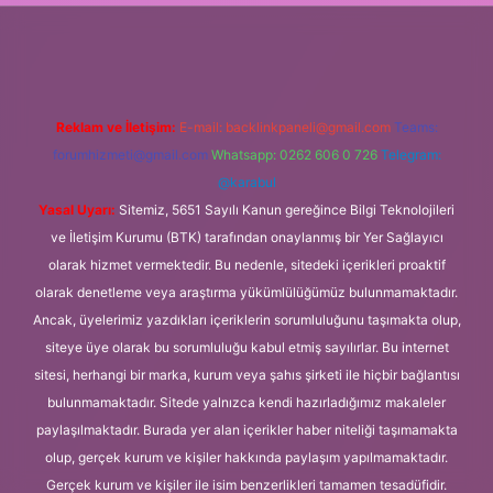
vdcasino giriş
Reklam ve İletişim:
E-mail:
backlinkpaneli@gmail.com
Teams:
forumhizmeti@gmail.com
Whatsapp: 0262 606 0 726
Telegram:
@karabul
Yasal Uyarı:
Sitemiz, 5651 Sayılı Kanun gereğince Bilgi Teknolojileri
ve İletişim Kurumu (BTK) tarafından onaylanmış bir Yer Sağlayıcı
olarak hizmet vermektedir. Bu nedenle, sitedeki içerikleri proaktif
olarak denetleme veya araştırma yükümlülüğümüz bulunmamaktadır.
Ancak, üyelerimiz yazdıkları içeriklerin sorumluluğunu taşımakta olup,
siteye üye olarak bu sorumluluğu kabul etmiş sayılırlar. Bu internet
sitesi, herhangi bir marka, kurum veya şahıs şirketi ile hiçbir bağlantısı
bulunmamaktadır. Sitede yalnızca kendi hazırladığımız makaleler
paylaşılmaktadır. Burada yer alan içerikler haber niteliği taşımamakta
olup, gerçek kurum ve kişiler hakkında paylaşım yapılmamaktadır.
Gerçek kurum ve kişiler ile isim benzerlikleri tamamen tesadüfidir.