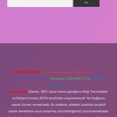
asino giriş
Reklam ve İletişim:
E-mail:
backlinkpaneli@gmail.com
Teams:
forumhizmeti@gmail.com
Whatsapp: 0262 606 0 726
Telegram:
@karabul
Yasal Uyarı:
Sitemiz, 5651 Sayılı Kanun gereğince Bilgi Teknolojileri
ve İletişim Kurumu (BTK) tarafından onaylanmış bir Yer Sağlayıcı
olarak hizmet vermektedir. Bu nedenle, sitedeki içerikleri proaktif
olarak denetleme veya araştırma yükümlülüğümüz bulunmamaktadır.