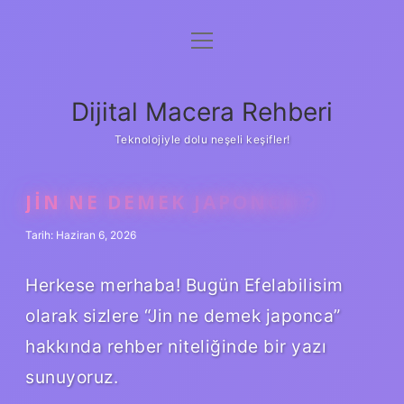
menüyü
Anasayfa
aç
Gizlilik Politikası
Dijital Macera Rehberi
Yasal Uyarı
Teknolojiyle dolu neşeli keşifler!
Hakkımızda
JIN NE DEMEK JAPONCA ?
Tarih: Haziran 6, 2026
Herkese merhaba! Bugün Efelabilisim
olarak sizlere “Jin ne demek japonca”
hakkında rehber niteliğinde bir yazı
sunuyoruz.