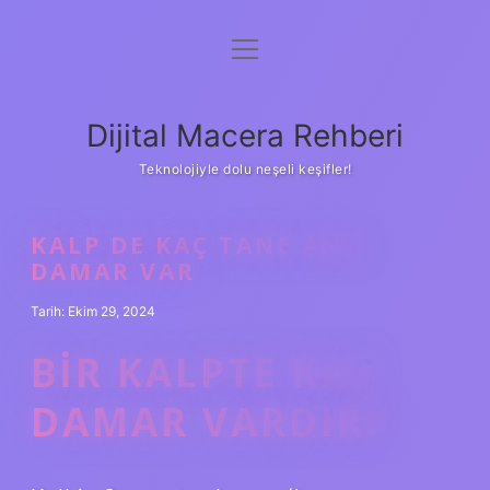
menüyü
Anasayfa
aç
Gizlilik Politikası
Dijital Macera Rehberi
Yasal Uyarı
Teknolojiyle dolu neşeli keşifler!
Hakkımızda
KALP DE KAÇ TANE ANA
DAMAR VAR
Tarih: Ekim 29, 2024
BIR KALPTE KAÇ
DAMAR VARDIR?