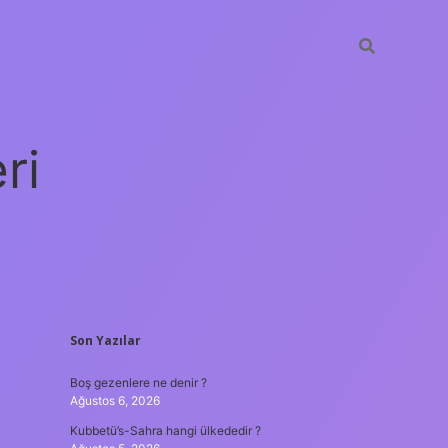
ri
SIDEBAR
Son Yazılar
vdcasino giriş
Boş gezenlere ne denir ?
Ağustos 6, 2026
Kubbetü’s-Sahra hangi ülkededir ?