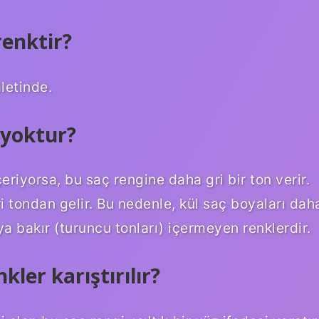
renktir?
letinde.
 yoktur?
riyorsa, bu saç rengine daha gri bir ton verir.
gri tondan gelir. Bu nedenle, kül saç boyaları dah
eya bakır (turuncu tonları) içermeyen renklerdir.
ler karıştırılır?