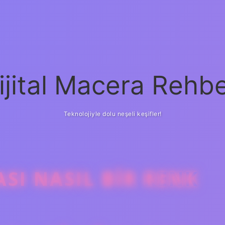
ijital Macera Rehbe
Teknolojiyle dolu neşeli keşifler!
SI NASIL BIR RENK