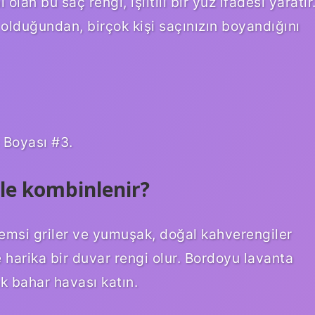
 olan bu saç rengi, ışıltılı bir yüz ifadesi yaratır
olduğundan, birçok kişi saçınızın boyandığını
 Boyası #3.
le kombinlenir?
bemsi griler ve yumuşak, doğal kahverengiler
e harika bir duvar rengi olur. Bordoyu lavanta
ak bahar havası katın.