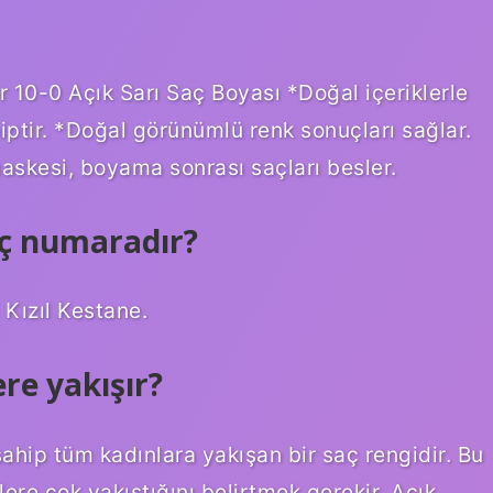
 10-0 Açık Sarı Saç Boyası *Doğal içeriklerle
hiptir. *Doğal görünümlü renk sonuçları sağlar.
maskesi, boyama sonrası saçları besler.
aç numaradır?
Kızıl Kestane.
re yakışır?
ahip tüm kadınlara yakışan bir saç rengidir. Bu
lere çok yakıştığını belirtmek gerekir. Açık