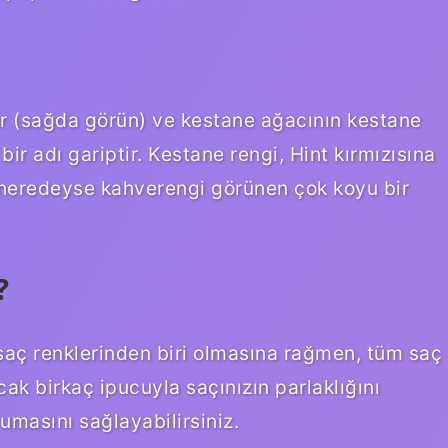
ur (sağda görün) ve kestane ağacının kestane
bir adı gariptir. Kestane rengi, Hint kırmızısına
e, neredeyse kahverengi görünen çok koyu bir
?
saç renklerinden biri olmasına rağmen, tüm saç
cak birkaç ipucuyla saçınızın parlaklığını
masını sağlayabilirsiniz.