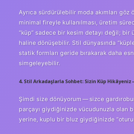
Ayrıca sürdürülebilir moda akımları göz 
minimal fireyle kullanılması, üretim sü
“küp” sadece bir kesim detayı değil; bir ü
haline dönüşebilir. Stil dünyasında “küp
statik formları geride bırakarak daha es
simgeleyebilir.
4. Stil Arkadaşlarla Sohbet: Sizin Küp Hikâyeniz
Şimdi size dönüyorum — sizce gardırobun
parçayı giydiğinizde vücudunuzla olan bu
yerine, kuplu bir bluz giydiğinizde “otu