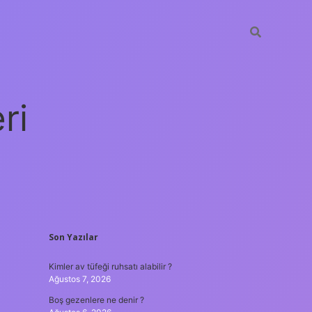
ri
SIDEBAR
Son Yazılar
vdcasino giriş
Kimler av tüfeği ruhsatı alabilir ?
Ağustos 7, 2026
Boş gezenlere ne denir ?