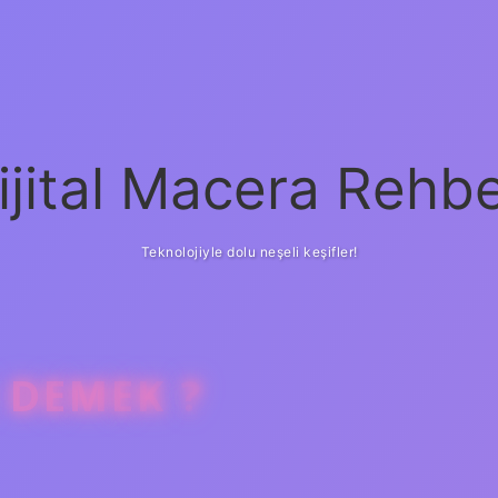
ijital Macera Rehbe
Teknolojiyle dolu neşeli keşifler!
 DEMEK ?