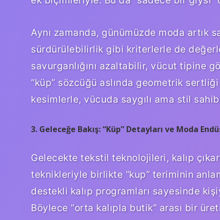
Aynı zamanda, günümüzde moda artık sade
sürdürülebilirlik gibi kriterlerle de değer
savurganlığını azaltabilir, vücut tipine g
“küp” sözcüğü aslında geometrik sertliğ
kesimlerle, vücuda saygılı ama stil sahibi 
3. Geleceğe Bakış: “Küp” Detayları ve Moda Endüs
Gelecekte tekstil teknolojileri, kalıp çık
teknikleriyle birlikte “kup” teriminin an
destekli kalıp programları sayesinde kişiy
Böylece “orta kalıpla butik” arası bir üre