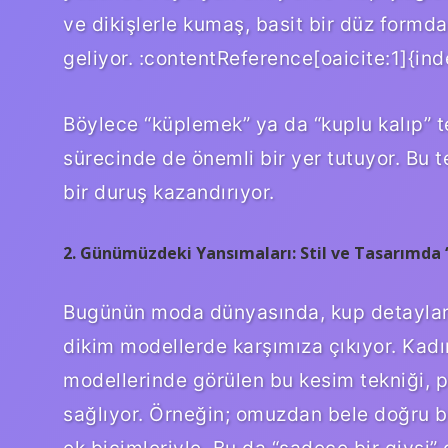
ve dikişlerle kumaş, basit bir düz formd
geliyor. :contentReference[oaicite:1]{in
Böylece “küplemek” ya da “kuplu kalıp” 
sürecinde de önemli bir yer tutuyor. Bu 
bir duruş kazandırıyor.
2. Günümüzdeki Yansımaları: Stil ve Tasarımda 
Bugünün moda dünyasında, kup detayları
dikim modellerde karşımıza çıkıyor. Kadın
modellerinde görülen bu kesim tekniği, 
sağlıyor. Örneğin; omuzdan bele doğru bi
ek biçimleriyle. Bu da “sadece bir giysi” 