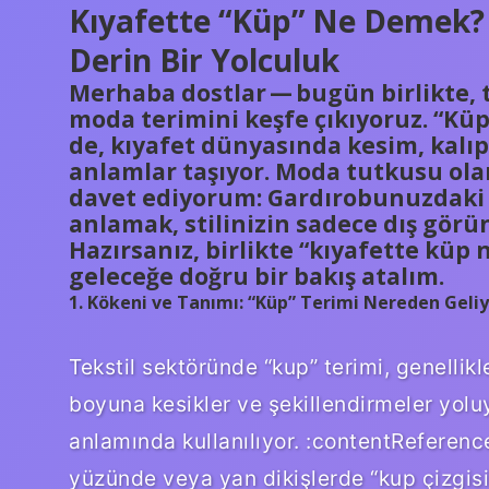
Kıyafette “Küp” Ne Demek? 
Derin Bir Yolculuk
Merhaba dostlar — bugün birlikte, 
moda terimini keşfe çıkıyoruz. “Küp
de, kıyafet dünyasında kesim, kalıp
anlamlar taşıyor. Moda tutkusu olan
davet ediyorum: Gardırobunuzdaki p
anlamak, stilinizin sadece dış gör
Hazırsanız, birlikte “kıyafette kü
geleceğe doğru bir bakış atalım.
1. Kökeni ve Tanımı: “Küp” Terimi Nereden Geli
Tekstil sektöründe “kup” terimi, genellikl
boyuna kesikler ve şekillendirmeler yol
anlamında kullanılıyor. :contentReferenc
yüzünde veya yan dikişlerde “kup çizgisi”