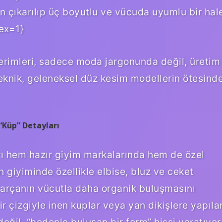
an çıkarılıp üç boyutlu ve vücuda uyumlu bir hal
dex=1}
terimleri, sadece moda jargonunda değil, üretim
teknik, geleneksel düz kesim modellerin ötesind
“Küp” Detayları
 hem hazır giyim markalarında hem de özel
 giyiminde özellikle elbise, bluz ve ceket
parçanın vücutla daha organik buluşmasını
r çizgiyle inen kuplar veya yan dikişlere yapıla
değil, “bedenle buluşan bir form” hissi yaratıyor