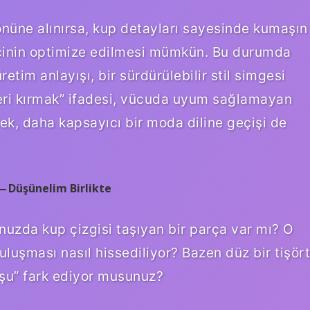
önüne alınırsa, kup detayları sayesinde kumaşın
recinin optimize edilmesi mümkün. Bu durumda
retim anlayışı, bir sürdürülebilir stil simgesi
leri kırmak” ifadesi, vücuda uyum sağlamayan
nek, daha kapsayıcı bir moda diline geçişi de
 — Düşünelim Birlikte
uzda kup çizgisi taşıyan bir parça var mı? O
luşması nasıl hissediliyor? Bazen düz bir tişört
ruşu” fark ediyor musunuz?