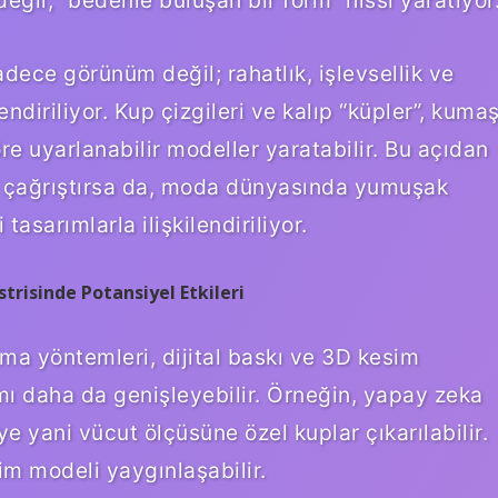
ce görünüm değil; rahatlık, işlevsellik ve
lendiriliyor. Kup çizgileri ve kalıp “küpler”, kuma
öre uyarlanabilir modeller yaratabilir. Bu açıdan
i çağrıştırsa da, moda dünyasında yumuşak
tasarımlarla ilişkilendiriliyor.
trisinde Potansiyel Etkileri
arma yöntemleri, dijital baskı ve 3D kesim
lamı daha da genişleyebilir. Örneğin, yapay zeka
e yani vücut ölçüsüne özel kuplar çıkarılabilir.
tim modeli yaygınlaşabilir.