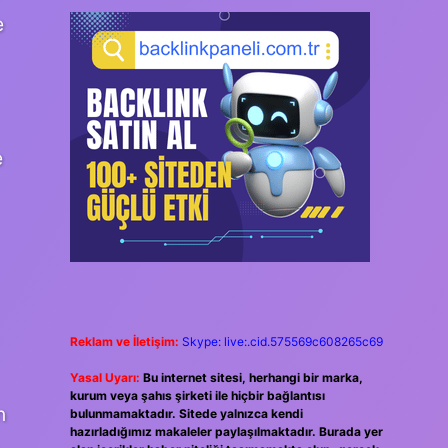
e
e
Reklam ve İletişim:
Skype: live:.cid.575569c608265c69
Yasal Uyarı:
Bu internet sitesi, herhangi bir marka,
kurum veya şahıs şirketi ile hiçbir bağlantısı
n
bulunmamaktadır. Sitede yalnızca kendi
hazırladığımız makaleler paylaşılmaktadır. Burada yer
.