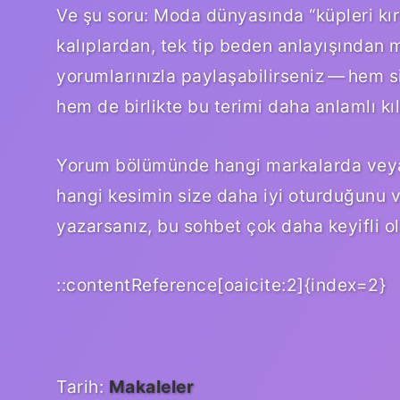
Ve şu soru: Moda dünyasında “küpleri kı
kalıplardan, tek tip beden anlayışından 
yorumlarınızla paylaşabilirseniz — hem si
hem de birlikte bu terimi daha anlamlı kıla
Yorum bölümünde hangi markalarda veya h
hangi kesimin size daha iyi oturduğunu ve 
yazarsanız, bu sohbet çok daha keyifli ol
::contentReference[oaicite:2]{index=2}
Tarih:
Makaleler