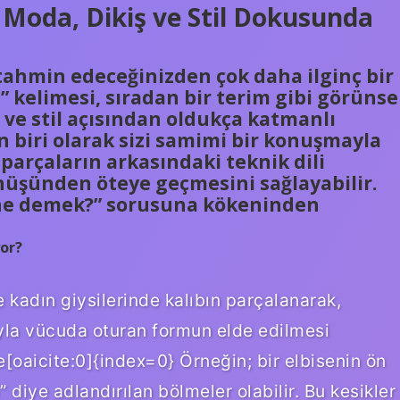
Moda, Dikiş ve Stil Dokusunda
tahmin edeceğinizden çok daha ilginç bir
” kelimesi, sıradan bir terim gibi görünse
 ve stil açısından oldukça katmanlı
 biri olarak sizi samimi bir konuşmayla
arçaların arkasındaki teknik dili
ünüşünden öteye geçmesini sağlayabilir.
p ne demek?” sorusuna kökeninden
yor?
e kadın giysilerinde kalıbın parçalanarak,
uyla vücuda oturan formun elde edilmesi
e[oaicite:0]{index=0} Örneğin; bir elbisenin ön
 diye adlandırılan bölmeler olabilir. Bu kesikler