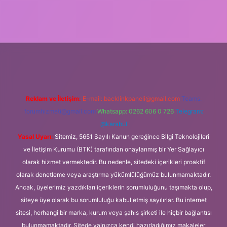
 giriş
Reklam ve İletişim:
E-mail:
backlinkpaneli@gmail.com
Teams:
forumhizmeti@gmail.com
Whatsapp: 0262 606 0 726
Telegram:
@karabul
Yasal Uyarı:
Sitemiz, 5651 Sayılı Kanun gereğince Bilgi Teknolojileri
ve İletişim Kurumu (BTK) tarafından onaylanmış bir Yer Sağlayıcı
olarak hizmet vermektedir. Bu nedenle, sitedeki içerikleri proaktif
olarak denetleme veya araştırma yükümlülüğümüz bulunmamaktadır.
Ancak, üyelerimiz yazdıkları içeriklerin sorumluluğunu taşımakta olup,
siteye üye olarak bu sorumluluğu kabul etmiş sayılırlar. Bu internet
sitesi, herhangi bir marka, kurum veya şahıs şirketi ile hiçbir bağlantısı
bulunmamaktadır. Sitede yalnızca kendi hazırladığımız makaleler