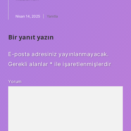
Nisan 14, 2025
Yanıtla
Bir yanıt yazın
E-posta adresiniz yayınlanmayacak.
Gerekli alanlar
*
ile işaretlenmişlerdir
Yorum