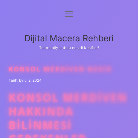
menüyü
Anasayfa
aç
Gizlilik Politikası
Dijital Macera Rehberi
Yasal Uyarı
Teknolojiyle dolu neşeli keşifler!
Hakkımızda
KONSOL MERDIVEN NEDIR
Tarih: Eylül 2, 2024
KONSOL MERDIVEN
HAKKINDA
BILINMESI